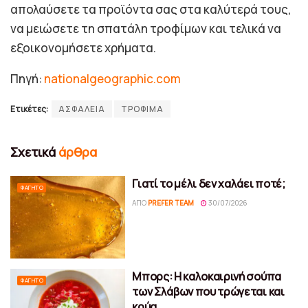
απολαύσετε τα προϊόντα σας στα καλύτερά τους,
να μειώσετε τη σπατάλη τροφίμων και τελικά να
εξοικονομήσετε χρήματα.
Πηγή:
nationalgeographic.com
Ετικέτες:
ΑΣΦΑΛΕΙΑ
ΤΡΟΦΙΜΑ
Σχετικά
άρθρα
Γιατί το μέλι δεν χαλάει ποτέ;
ΦΑΓΗΤΌ
ΑΠΌ
PREFER TEAM
30/07/2026
Μπορς: Η καλοκαιρινή σούπα
ΦΑΓΗΤΌ
των Σλάβων που τρώγεται και
κρύα