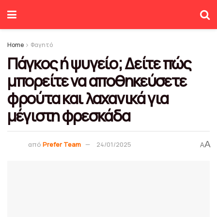
Home
Φαγητό
Πάγκος ή ψυγείο; Δείτε πώς
μπορείτε να αποθηκεύσετε
φρούτα και λαχανικά για
μέγιστη φρεσκάδα
A
από
Prefer Team
24/01/2025
A