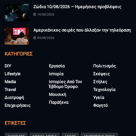
Ζώδια 10/08/2026 — Ημερήσιες προβλέψεις
10/08/2026
Αμερικάνικες σειρές που άλλαξαν την τηλεόραση
09/08/2026
KΑΤΗΓΟΡΊΕΣ
DIY
Εργασία
Πολιτισμός
Lifestyle
Ιστορία
Σκέψεις
Media
Ιστορίες Από Τον
Στήλες
Έβδομο Όροφο
Travel
Τεχνολογία
Μουσική
Διατροφή
Υγεία
Παράξενα
Επιχειρήσεις
Φαγητό
ΕΤΙΚΈΤΕΣ