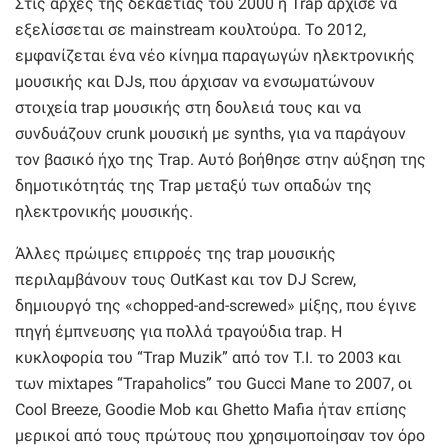
Στις αρχές της δεκαετίας του 2000 η Trap άρχισε να
εξελίσσεται σε mainstream κουλτούρα. Το 2012,
εμφανίζεται ένα νέο κίνημα παραγωγών ηλεκτρονικής
μουσικής και DJs, που άρχισαν να ενσωματώνουν
στοιχεία trap μουσικής στη δουλειά τους και να
συνδυάζουν crunk μουσική με synths, για να παράγουν
τον βασικό ήχο της Trap. Αυτό βοήθησε στην αύξηση της
δημοτικότητάς της Trap μεταξύ των οπαδών της
ηλεκτρονικής μουσικής.
Άλλες πρώιμες επιρροές της trap μουσικής
περιλαμβάνουν τους OutKast και τον DJ Screw,
δημιουργό της «chopped-and-screwed» μίξης, που έγινε
πηγή έμπνευσης για πολλά τραγούδια trap. Η
κυκλοφορία του “Trap Muzik” από τον T.I. το 2003 και
των mixtapes “Trapaholics” του Gucci Mane το 2007, οι
Cool Breeze, Goodie Mob και Ghetto Mafia ήταν επίσης
μερικοί από τους πρώτους που χρησιμοποίησαν τον όρο