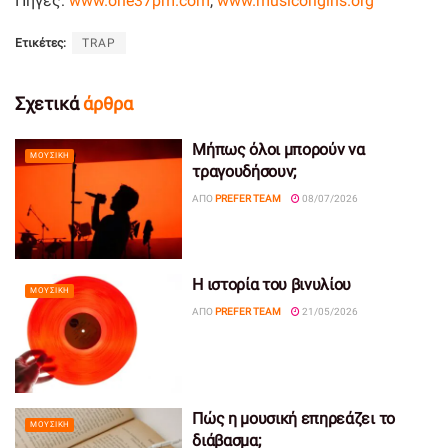
Πηγές:
www.one37pm.com
,
www.musicorigins.org
Ετικέτες:
TRAP
Σχετικά
άρθρα
Μήπως όλοι μπορούν να
ΜΟΥΣΙΚΉ
τραγουδήσουν;
ΑΠΌ
PREFER TEAM
08/07/2026
Η ιστορία του βινυλίου
ΜΟΥΣΙΚΉ
ΑΠΌ
PREFER TEAM
21/05/2026
Πώς η μουσική επηρεάζει το
ΜΟΥΣΙΚΉ
διάβασμα;