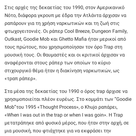
Στις αρχές της δεκαετίας του 1990, στον Αμερικανικό
Νότο, διάφορα γκρουπ με έδρα την Ατλάντα άρχισαν να
ραπάρουν για τη χρήση ναρκωτικών και τη ζωή στις
φτωχογειτονιές. Οι ράπερ Cool Breeze, Dungeon Family,
Outkast, Goodie Mob και Ghetto Mafia ήταν μερικοί από
τους πρώτους, που χρησιμοποίησαν τον όρο Trap στη
μουσική τους. Οι θαυμαστές και οι κριτικοί άρχισαν να
αναφέρονται στους ράπερ των οποίων το κύριο
στιχουργικό θέμα ήταν η διακίνηση ναρκωτικών, ως
«τραπ ράπερ».
Στα μέσα της δεκαετίας του 1990 ο όρος trap άρχισε να
χρησιμοποιείται πλέον ευρέως. Στο κομμάτι των “Goodie
Mob”του 1995 «Thought Process», ο Khujo ραπάρει,
«When I was out in the trap or when I was goin». Η Trap
μετατράπηκε από φυσικό μέρος, που ήταν στην αρχή, σε
μια μουσική, που φτιάχτηκε για να εκφράσει την