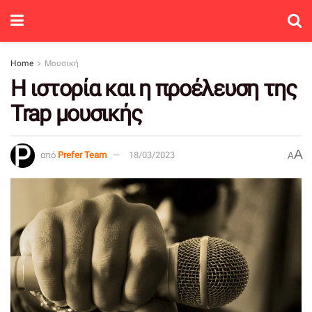
Home
Μουσική
Η ιστορία και η προέλευση της
Trap μουσικής
A
από
Prefer Team
18/03/2023
A