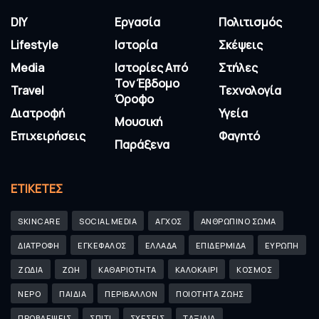
DIY
Εργασία
Πολιτισμός
Lifestyle
Ιστορία
Σκέψεις
Media
Ιστορίες Από
Στήλες
Τον Έβδομο
Travel
Τεχνολογία
Όροφο
Διατροφή
Υγεία
Μουσική
Επιχειρήσεις
Φαγητό
Παράξενα
ΕΤΙΚΈΤΕΣ
SKINCARE
SOCIAL MEDIA
ΑΓΧΟΣ
ΑΝΘΡΩΠΙΝΟ ΣΩΜΑ
ΔΙΑΤΡΟΦΗ
ΕΓΚΕΦΑΛΟΣ
ΕΛΛΑΔΑ
ΕΠΙΔΕΡΜΙΔΑ
ΕΥΡΩΠΗ
ΖΩΔΙΑ
ΖΩΗ
ΚΑΘΑΡΙΟΤΗΤΑ
ΚΑΛΟΚΑΙΡΙ
ΚΟΣΜΟΣ
ΝΕΡΟ
ΠΑΙΔΙΑ
ΠΕΡΙΒΑΛΛΟΝ
ΠΟΙΟΤΗΤΑ ΖΩΗΣ
ΠΡΟΒΛΕΨΕΙΣ
ΣΠΙΤΙ
ΣΧΕΣΕΙΣ
ΤΑΞΙΔΙΑ