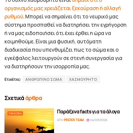
οργανισμός μας χρειάζεται ξεκούραση ή αλλαγή
ρυθμού
. Μπορεί να σημαίνει ότι το νευρικό μας
σύστημα προσπαθεί να διατηρήσει την εγρήγορση
ή να μας ειδοποιήσει ότι έχει έρθει η ώρα να
κοιμηθούμε. Είναι μια φυσική, αυτόματη
διαδικασία που υπενθυμίζει πως το σώμα και ο
εγκέφαλος λειτουργούν σε στενή συνεργασία για
να διατηρήσουν την ισορροπία μας.
Ετικέτες:
ΑΝΘΡΩΠΙΝΟ ΣΩΜΑ
ΧΑΣΜΟΥΡΗΤΟ
Σχετικά
άρθρα
Παράξενα facts για τα άλογα
ΠΑΡΆΞΕΝΑ
ΑΠΌ
PREFER TEAM
04/08/2026