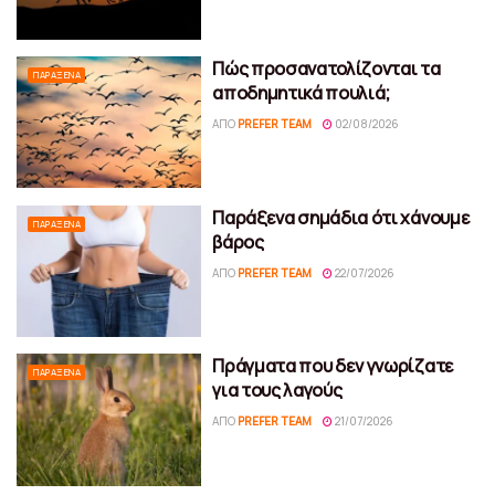
Πώς προσανατολίζονται τα
ΠΑΡΆΞΕΝΑ
αποδημητικά πουλιά;
ΑΠΌ
PREFER TEAM
02/08/2026
Παράξενα σημάδια ότι χάνουμε
ΠΑΡΆΞΕΝΑ
βάρος
ΑΠΌ
PREFER TEAM
22/07/2026
Πράγματα που δεν γνωρίζατε
ΠΑΡΆΞΕΝΑ
για τους λαγούς
ΑΠΌ
PREFER TEAM
21/07/2026