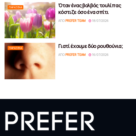
Όταν ένας βολβός τουλίπας
ΠΑΡΆΞΕΝΑ
κόστιζε όσο ένα σπίτι
ΑΠΌ
PREFER TEAM
18/07/2026
Γιατί έχουμε δύο ρουθούνια;
ΠΑΡΆΞΕΝΑ
ΑΠΌ
PREFER TEAM
16/07/2026