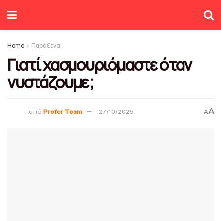
Home
Παράξενα
Γιατί χασμουριόμαστε όταν
νυστάζουμε;
A
από
Prefer Team
27/10/2025
A