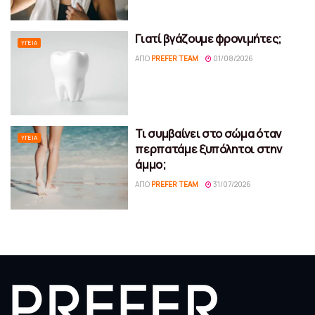
Γιατί βγάζουμε φρονιμήτες;
ΥΓΕΊΑ
ΑΠΌ
PREFER TEAM
01/08/2026
Τι συμβαίνει στο σώμα όταν
ΥΓΕΊΑ
περπατάμε ξυπόλητοι στην
άμμο;
ΑΠΌ
PREFER TEAM
31/07/2026