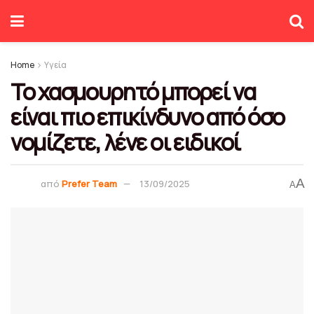
Home
Υγεία
Το χασμουρητό μπορεί να
είναι πιο επικίνδυνο από όσο
νομίζετε, λένε οι ειδικοί
A
από
Prefer Team
13/09/2025
A