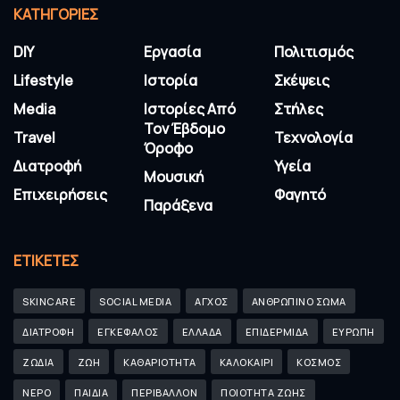
KΑΤΗΓΟΡΊΕΣ
DIY
Εργασία
Πολιτισμός
Lifestyle
Ιστορία
Σκέψεις
Media
Ιστορίες Από
Στήλες
Τον Έβδομο
Travel
Τεχνολογία
Όροφο
Διατροφή
Υγεία
Μουσική
Επιχειρήσεις
Φαγητό
Παράξενα
ΕΤΙΚΈΤΕΣ
SKINCARE
SOCIAL MEDIA
ΑΓΧΟΣ
ΑΝΘΡΩΠΙΝΟ ΣΩΜΑ
ΔΙΑΤΡΟΦΗ
ΕΓΚΕΦΑΛΟΣ
ΕΛΛΑΔΑ
ΕΠΙΔΕΡΜΙΔΑ
ΕΥΡΩΠΗ
ΖΩΔΙΑ
ΖΩΗ
ΚΑΘΑΡΙΟΤΗΤΑ
ΚΑΛΟΚΑΙΡΙ
ΚΟΣΜΟΣ
ΝΕΡΟ
ΠΑΙΔΙΑ
ΠΕΡΙΒΑΛΛΟΝ
ΠΟΙΟΤΗΤΑ ΖΩΗΣ