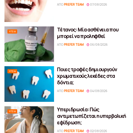
ΑΠΌ
PREFER TEAM
07/08/2026
Τέτανος: Μία ασθένεια που
ΥΓΕΊΑ
μπορεί να προληφθεί
ΑΠΌ
PREFER TEAM
06/08/2026
Ποιες τροφές δημιουργούν
ΥΓΕΊΑ
χρωματικούς λεκέδες στα
δόντια;
ΑΠΌ
PREFER TEAM
04/08/2026
Υπεριδρωσία: Πώς
ΥΓΕΊΑ
αντιμετωπίζεται η υπερβολική
εφίδρωση;
ΑΠΌ
PREFER TEAM
02/08/2026