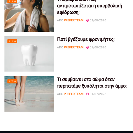
ΥΓΕΊΑ
αντιμετωπίζεται η υπερβολική
εφίδρωση;
ΑΠΌ
PREFER TEAM
02/08/2026
Γιατί βγάζουμε φρονιμήτες;
ΥΓΕΊΑ
ΑΠΌ
PREFER TEAM
01/08/2026
Τι συμβαίνει στο σώμα όταν
ΥΓΕΊΑ
περπατάμε ξυπόλητοι στην άμμο;
ΑΠΌ
PREFER TEAM
31/07/2026