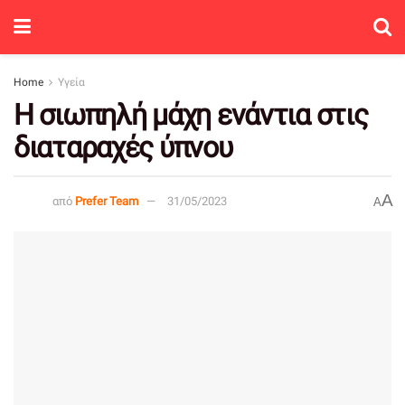
Home
Υγεία
Η σιωπηλή μάχη ενάντια στις
διαταραχές ύπνου
A
από
Prefer Team
31/05/2023
A