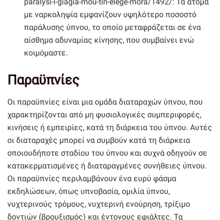
paralysi-i-giagia-mou-tin-elege-mora/1492/: Τα άτομα
με ναρκοληψία εμφανίζουν υψηλότερο ποσοστό
παράλυσης ύπνου, το οποίο μεταφράζεται σε ένα
αίσθημα αδυναμίας κίνησης, που συμβαίνει ενώ
κοιμόμαστε.
Παραϋπνίες
Οι παραϋπνίες είναι μια ομάδα διαταραχών ύπνου, που
χαρακτηρίζονται από μη φυσιολογικές συμπεριφορές,
κινήσεις ή εμπειρίες, κατά τη διάρκεια του ύπνου. Αυτές
οι διαταραχές μπορεί να συμβούν κατά τη διάρκεια
οποιουδήποτε σταδίου του ύπνου και συχνά οδηγούν σε
κατακερματισμένες ή διαταραγμένες συνήθειες ύπνου.
Οι παραϋπνίες περιλαμβάνουν ένα ευρύ φάσμα
εκδηλώσεων, όπως υπνοβασία, ομιλία ύπνου,
νυχτερινούς τρόμους, νυχτερινή ενούρηση, τρίξιμο
δοντιών (βρουξισμός) και έντονους εφιάλτες. Τα