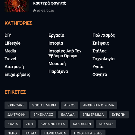
καυτερά φαγητά;
09/08/2026
KΑΤΗΓΟΡΊΕΣ
DIY
Εργασία
Πολιτισμός
Lifestyle
Ιστορία
Σκέψεις
Media
Ιστορίες Από Τον
Στήλες
Έβδομο Όροφο
Travel
Τεχνολογία
Μουσική
Διατροφή
Υγεία
Παράξενα
Επιχειρήσεις
Φαγητό
ΕΤΙΚΈΤΕΣ
SKINCARE
SOCIAL MEDIA
ΑΓΧΟΣ
ΑΝΘΡΩΠΙΝΟ ΣΩΜΑ
ΔΙΑΤΡΟΦΗ
ΕΓΚΕΦΑΛΟΣ
ΕΛΛΑΔΑ
ΕΠΙΔΕΡΜΙΔΑ
ΕΥΡΩΠΗ
ΖΩΔΙΑ
ΖΩΗ
ΚΑΘΑΡΙΟΤΗΤΑ
ΚΑΛΟΚΑΙΡΙ
ΚΟΣΜΟΣ
ΝΕΡΟ
ΠΑΙΔΙΑ
ΠΕΡΙΒΑΛΛΟΝ
ΠΟΙΟΤΗΤΑ ΖΩΗΣ