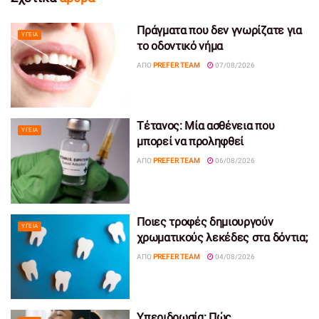
Πράγματα που δεν γνωρίζατε για
ΥΓΕΊΑ
το οδοντικό νήμα
ΑΠΌ
PREFER TEAM
07/08/2026
Τέτανος: Μία ασθένεια που
ΥΓΕΊΑ
μπορεί να προληφθεί
ΑΠΌ
PREFER TEAM
06/08/2026
Ποιες τροφές δημιουργούν
ΥΓΕΊΑ
χρωματικούς λεκέδες στα δόντια;
ΑΠΌ
PREFER TEAM
04/08/2026
Υπεριδρωσία: Πώς