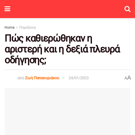
Home
Παράξενα
Πώς καθιερώθηκαν η
αριστερή και η δεξιά πλευρά
οδήγησης;
A
από
Ζωή Παπακυριάκου
24/01/2023
A