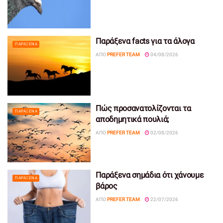
Παράξενα facts για τα άλογα
ΠΑΡΆΞΕΝΑ
ΑΠΌ
PREFER TEAM
04/08/2026
Πώς προσανατολίζονται τα
ΠΑΡΆΞΕΝΑ
αποδημητικά πουλιά;
ΑΠΌ
PREFER TEAM
02/08/2026
Παράξενα σημάδια ότι χάνουμε
ΠΑΡΆΞΕΝΑ
βάρος
ΑΠΌ
PREFER TEAM
22/07/2026