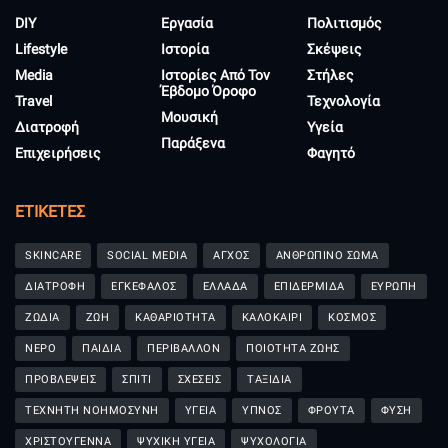
DIY
Εργασία
Πολιτισμός
Lifestyle
Ιστορία
Σκέψεις
Media
Ιστορίες Από Τον
Στήλες
Έβδομο Όροφο
Travel
Τεχνολογία
Μουσική
Διατροφή
Υγεία
Παράξενα
Επιχειρήσεις
Φαγητό
ΕΤΙΚΈΤΕΣ
SKINCARE
SOCIAL MEDIA
ΑΓΧΟΣ
ΑΝΘΡΩΠΙΝΟ ΣΩΜΑ
ΔΙΑΤΡΟΦΗ
ΕΓΚΕΦΑΛΟΣ
ΕΛΛΑΔΑ
ΕΠΙΔΕΡΜΙΔΑ
ΕΥΡΩΠΗ
ΖΩΔΙΑ
ΖΩΗ
ΚΑΘΑΡΙΟΤΗΤΑ
ΚΑΛΟΚΑΙΡΙ
ΚΟΣΜΟΣ
ΝΕΡΟ
ΠΑΙΔΙΑ
ΠΕΡΙΒΑΛΛΟΝ
ΠΟΙΟΤΗΤΑ ΖΩΗΣ
ΠΡΟΒΛΕΨΕΙΣ
ΣΠΙΤΙ
ΣΧΕΣΕΙΣ
ΤΑΞΙΔΙΑ
ΤΕΧΝΗΤΗ ΝΟΗΜΟΣΥΝΗ
ΥΓΕΙΑ
ΥΠΝΟΣ
ΦΡΟΥΤΑ
ΦΥΣΗ
ΧΡΙΣΤΟΥΓΕΝΝΑ
ΨΥΧΙΚΗ ΥΓΕΙΑ
ΨΥΧΟΛΟΓΙΑ