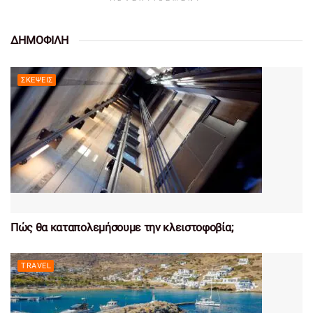
ΔΗΜΟΦΙΛΗ
ΣΚΈΨΕΙΣ
Πώς θα καταπολεμήσουμε την κλειστοφοβία;
TRAVEL