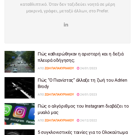
καταθλιπτικό. Όταν δεν ταξιδεύει νοητά σε μέρη
μακρινά, γράφει, μεταξύ άλλων, στο Prefer.
Πώς καθιερώθηκαν η αριστερή και η δεξιά
πλευρά οδήγησης;
ΑΠΌ
ΖΩΉ ΠΑΠΑΚΥΡΙΆΚΟΥ
24/01/2023
Πώς “Ο Πιανίστας” άλλαξε τη ζωή του Adrien
Brody
ΑΠΌ
ΖΩΉ ΠΑΠΑΚΥΡΙΆΚΟΥ
24/01/2023
Πώς ο αλγόριθμος του Instagram διαβάζει το
μυαλό μας
ΑΠΌ
ΖΩΉ ΠΑΠΑΚΥΡΙΆΚΟΥ
24/12/2022
5 συγκλονιστικές ταινίες για το Ολοκαύτωμα