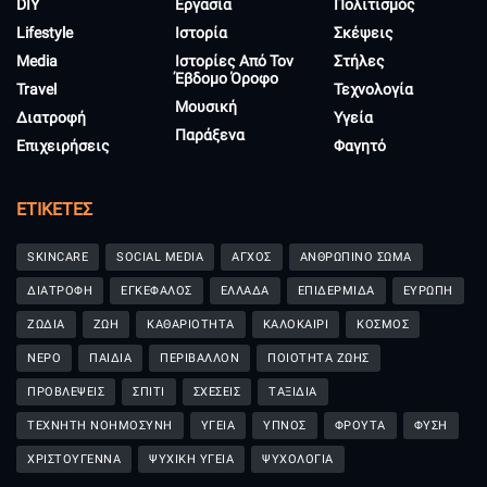
DIY
Εργασία
Πολιτισμός
Lifestyle
Ιστορία
Σκέψεις
Media
Ιστορίες Από Τον
Στήλες
Έβδομο Όροφο
Travel
Τεχνολογία
Μουσική
Διατροφή
Υγεία
Παράξενα
Επιχειρήσεις
Φαγητό
ΕΤΙΚΈΤΕΣ
SKINCARE
SOCIAL MEDIA
ΑΓΧΟΣ
ΑΝΘΡΩΠΙΝΟ ΣΩΜΑ
ΔΙΑΤΡΟΦΗ
ΕΓΚΕΦΑΛΟΣ
ΕΛΛΑΔΑ
ΕΠΙΔΕΡΜΙΔΑ
ΕΥΡΩΠΗ
ΖΩΔΙΑ
ΖΩΗ
ΚΑΘΑΡΙΟΤΗΤΑ
ΚΑΛΟΚΑΙΡΙ
ΚΟΣΜΟΣ
ΝΕΡΟ
ΠΑΙΔΙΑ
ΠΕΡΙΒΑΛΛΟΝ
ΠΟΙΟΤΗΤΑ ΖΩΗΣ
ΠΡΟΒΛΕΨΕΙΣ
ΣΠΙΤΙ
ΣΧΕΣΕΙΣ
ΤΑΞΙΔΙΑ
ΤΕΧΝΗΤΗ ΝΟΗΜΟΣΥΝΗ
ΥΓΕΙΑ
ΥΠΝΟΣ
ΦΡΟΥΤΑ
ΦΥΣΗ
ΧΡΙΣΤΟΥΓΕΝΝΑ
ΨΥΧΙΚΗ ΥΓΕΙΑ
ΨΥΧΟΛΟΓΙΑ