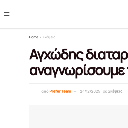
Home
Σκέψεις
Αγχώδης διαταρ
αναγνωρίσουμε 
από
Prefer Team
24/12/2025
σε
Σκέψεις