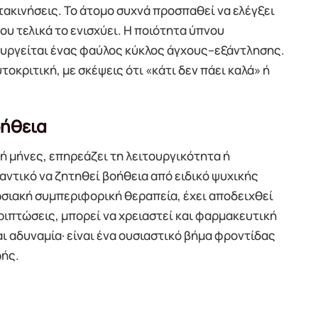
ακινήσεις. Το άτομο συχνά προσπαθεί να ελέγξει
που τελικά το ενισχύει. Η ποιότητα ύπνου
ουργείται ένας φαύλος κύκλος άγχους–εξάντλησης.
οκριτική, με σκέψεις ότι «κάτι δεν πάει καλά» ή
οήθεια
ή μήνες, επηρεάζει τη λειτουργικότητα ή
μαντικό να ζητηθεί βοήθεια από ειδικό ψυχικής
νωσιακή συμπεριφορική θεραπεία, έχει αποδειχθεί
ριπτώσεις, μπορεί να χρειαστεί και φαρμακευτική
ι αδυναμία· είναι ένα ουσιαστικό βήμα φροντίδας
ωής.