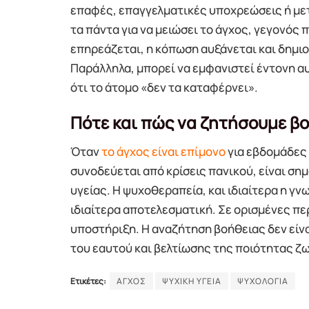
επαφές, επαγγελματικές υποχρεώσεις ή μετ
τα πάντα για να μειώσει το άγχος, γεγονός 
επηρεάζεται, η κόπωση αυξάνεται και δημι
Παράλληλα, μπορεί να εμφανιστεί έντονη αυτ
ότι το άτομο «δεν τα καταφέρνει».
Πότε και πώς να ζητήσουμε β
Όταν
το άγχος είναι επίμονο
για εβδομάδες 
συνοδεύεται από κρίσεις πανικού, είναι ση
υγείας. Η ψυχοθεραπεία, και ιδιαίτερα η γ
ιδιαίτερα αποτελεσματική. Σε ορισμένες πε
υποστήριξη. Η αναζήτηση βοήθειας δεν είνα
του εαυτού και βελτίωσης της ποιότητας ζ
Ετικέτες:
ΑΓΧΟΣ
ΨΥΧΙΚΗ ΥΓΕΙΑ
ΨΥΧΟΛΟΓΙΑ