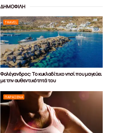
ΔΗΜΟΦΙΛΗ
TRAVEL
Φολέγανδρος: Το κυκλαδίτικο νησί που μαγεύει
με την αυθεντικότητά του
ΠΑΡΆΞΕΝΑ