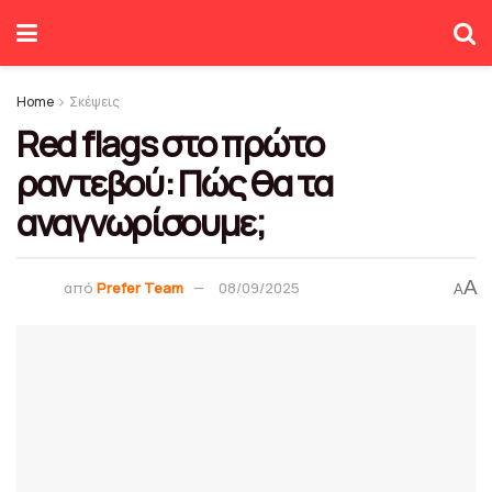
Home
Σκέψεις
Red flags στο πρώτο
ραντεβού: Πώς θα τα
αναγνωρίσουμε;
A
από
Prefer Team
08/09/2025
A