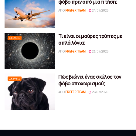
φόβο πριν από μία πτήση;
ΑΠΌ
PREFER TEAM
24/07/2026
Τι είναι οι μαύρες τρύπες με
ΣΚΈΨΕΙΣ
απλά λόγια;
ΑΠΌ
PREFER TEAM
23/07/2026
Πώς βιώνει ένας σκύλος τον
ΣΚΈΨΕΙΣ
φόβο αποχωρισμού;
ΑΠΌ
PREFER TEAM
22/07/2026