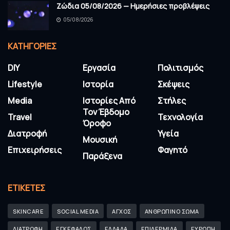
Ζώδια 05/08/2026 — Ημερήσιες προβλέψεις
05/08/2026
KΑΤΗΓΟΡΊΕΣ
DIY
Εργασία
Πολιτισμός
Lifestyle
Ιστορία
Σκέψεις
Media
Ιστορίες Από
Στήλες
Τον Έβδομο
Travel
Τεχνολογία
Όροφο
Διατροφή
Υγεία
Μουσική
Επιχειρήσεις
Φαγητό
Παράξενα
ΕΤΙΚΈΤΕΣ
SKINCARE
SOCIAL MEDIA
ΑΓΧΟΣ
ΑΝΘΡΩΠΙΝΟ ΣΩΜΑ
ΔΙΑΤΡΟΦΗ
ΕΓΚΕΦΑΛΟΣ
ΕΛΛΑΔΑ
ΕΠΙΔΕΡΜΙΔΑ
ΕΥΡΩΠΗ