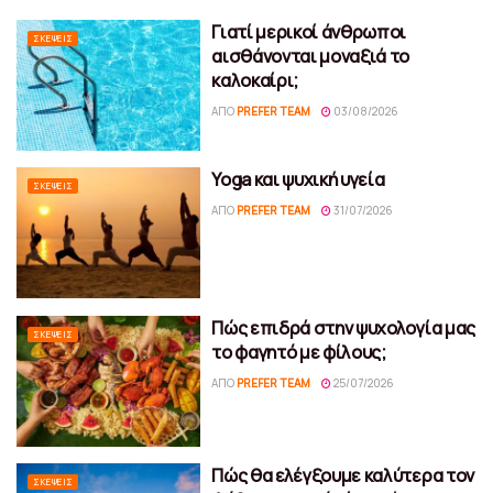
Γιατί μερικοί άνθρωποι
ΣΚΈΨΕΙΣ
αισθάνονται μοναξιά το
καλοκαίρι;
ΑΠΌ
PREFER TEAM
03/08/2026
Yoga και ψυχική υγεία
ΣΚΈΨΕΙΣ
ΑΠΌ
PREFER TEAM
31/07/2026
Πώς επιδρά στην ψυχολογία μας
ΣΚΈΨΕΙΣ
το φαγητό με φίλους;
ΑΠΌ
PREFER TEAM
25/07/2026
Πώς θα ελέγξουμε καλύτερα τον
ΣΚΈΨΕΙΣ