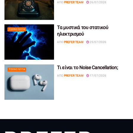
ΑΠΌ
PREFER TEAM
26/07/2026
Τα μυστικά του στατικού
ΤΕΧΝΟΛΟΓΊΑ
ηλεκτρισμού
ΑΠΌ
PREFER TEAM
25/07/2026
Τι είναι το Noise Cancellation;
ΤΕΧΝΟΛΟΓΊΑ
ΑΠΌ
PREFER TEAM
17/07/2026