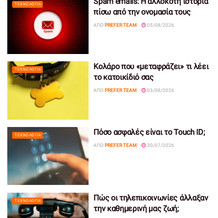
Spam emails: Η αλλόκοτη ιστορία
ΤΕΧΝΟΛΟΓΊΑ
πίσω από την ονομασία τους
ΑΠΌ
PREFER TEAM
05/08/2026
Κολάρο που «μεταφράζει» τι λέει
ΤΕΧΝΟΛΟΓΊΑ
το κατοικίδιό σας
ΑΠΌ
PREFER TEAM
03/08/2026
Πόσο ασφαλές είναι το Touch ID;
ΤΕΧΝΟΛΟΓΊΑ
ΑΠΌ
PREFER TEAM
30/07/2026
Πώς οι τηλεπικοινωνίες άλλαξαν
ΤΕΧΝΟΛΟΓΊΑ
την καθημερινή μας ζωή;