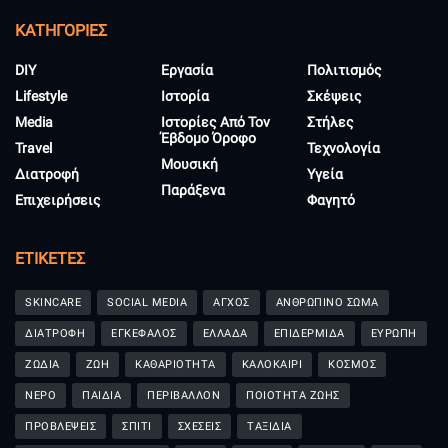
KΑΤΗΓΟΡΊΕΣ
DIY
Εργασία
Πολιτισμός
Lifestyle
Ιστορία
Σκέψεις
Media
Ιστορίες Από Τον
Στήλες
Έβδομο Όροφο
Travel
Τεχνολογία
Μουσική
Διατροφή
Υγεία
Παράξενα
Επιχειρήσεις
Φαγητό
ΕΤΙΚΈΤΕΣ
SKINCARE
SOCIAL MEDIA
ΑΓΧΟΣ
ΑΝΘΡΩΠΙΝΟ ΣΩΜΑ
ΔΙΑΤΡΟΦΗ
ΕΓΚΕΦΑΛΟΣ
ΕΛΛΑΔΑ
ΕΠΙΔΕΡΜΙΔΑ
ΕΥΡΩΠΗ
ΖΩΔΙΑ
ΖΩΗ
ΚΑΘΑΡΙΟΤΗΤΑ
ΚΑΛΟΚΑΙΡΙ
ΚΟΣΜΟΣ
ΝΕΡΟ
ΠΑΙΔΙΑ
ΠΕΡΙΒΑΛΛΟΝ
ΠΟΙΟΤΗΤΑ ΖΩΗΣ
ΠΡΟΒΛΕΨΕΙΣ
ΣΠΙΤΙ
ΣΧΕΣΕΙΣ
ΤΑΞΙΔΙΑ