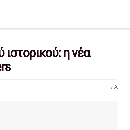
 ιστορικού: η νέα
rs
A
A