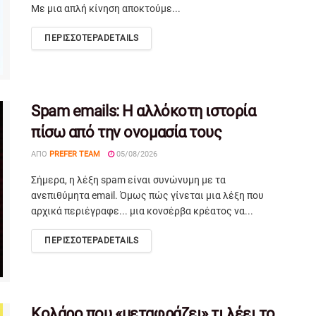
Με μια απλή κίνηση αποκτούμε...
ΠΕΡΙΣΣΟΤΕΡΑ
DETAILS
Spam emails: Η αλλόκοτη ιστορία
πίσω από την ονομασία τους
ΑΠΌ
PREFER TEAM
05/08/2026
Σήμερα, η λέξη spam είναι συνώνυμη με τα
ανεπιθύμητα email. Όμως πώς γίνεται μια λέξη που
αρχικά περιέγραφε... μια κονσέρβα κρέατος να...
ΠΕΡΙΣΣΟΤΕΡΑ
DETAILS
Κολάρο που «μεταφράζει» τι λέει το