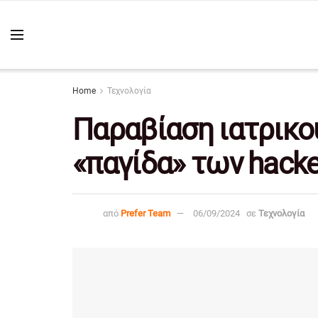
Home
Τεχνολογία
Παραβίαση ιατρικού
«παγίδα» των hacke
από
Prefer Team
06/09/2024
σε
Τεχνολογία