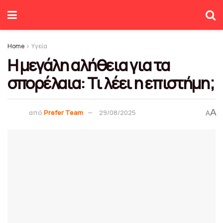
Home
Υγεία
Η μεγάλη αλήθεια για τα
σπορέλαια: Τι λέει η επιστήμη;
A
από
Prefer Team
29/08/2025
A