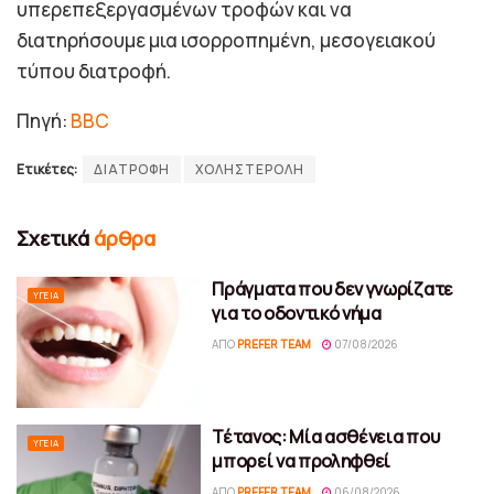
υπερεπεξεργασμένων τροφών και να
διατηρήσουμε μια ισορροπημένη, μεσογειακού
τύπου διατροφή.
Πηγή:
BBC
Ετικέτες:
ΔΙΑΤΡΟΦΗ
ΧΟΛΗΣΤΕΡΟΛΗ
Σχετικά
άρθρα
Πράγματα που δεν γνωρίζατε
ΥΓΕΊΑ
για το οδοντικό νήμα
ΑΠΌ
PREFER TEAM
07/08/2026
Τέτανος: Μία ασθένεια που
ΥΓΕΊΑ
μπορεί να προληφθεί
ΑΠΌ
PREFER TEAM
06/08/2026