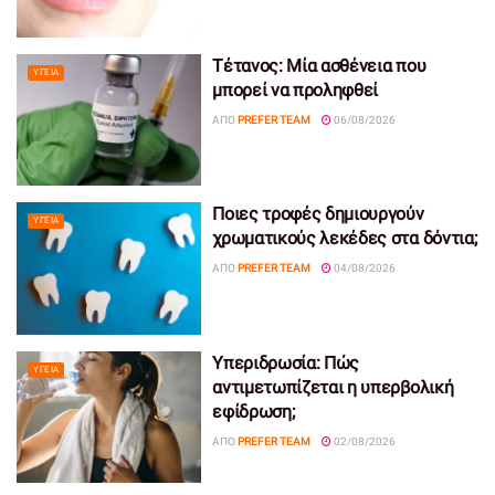
Τέτανος: Μία ασθένεια που
ΥΓΕΊΑ
μπορεί να προληφθεί
ΑΠΌ
PREFER TEAM
06/08/2026
Ποιες τροφές δημιουργούν
ΥΓΕΊΑ
χρωματικούς λεκέδες στα δόντια;
ΑΠΌ
PREFER TEAM
04/08/2026
Υπεριδρωσία: Πώς
ΥΓΕΊΑ
αντιμετωπίζεται η υπερβολική
εφίδρωση;
ΑΠΌ
PREFER TEAM
02/08/2026