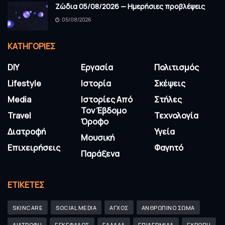
Ζώδια 05/08/2026 — Ημερήσιες προβλέψεις
05/08/2026
KΑΤΗΓΟΡΊΕΣ
DIY
Εργασία
Πολιτισμός
Lifestyle
Ιστορία
Σκέψεις
Media
Ιστορίες Από
Στήλες
Τον Έβδομο
Travel
Τεχνολογία
Όροφο
Διατροφή
Υγεία
Μουσική
Επιχειρήσεις
Φαγητό
Παράξενα
ΕΤΙΚΈΤΕΣ
SKINCARE
SOCIAL MEDIA
ΑΓΧΟΣ
ΑΝΘΡΩΠΙΝΟ ΣΩΜΑ
ΔΙΑΤΡΟΦΗ
ΕΓΚΕΦΑΛΟΣ
ΕΛΛΑΔΑ
ΕΠΙΔΕΡΜΙΔΑ
ΕΥΡΩΠΗ