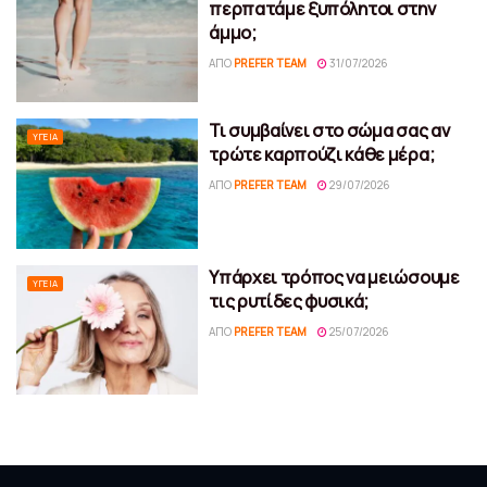
περπατάμε ξυπόλητοι στην
άμμο;
ΑΠΌ
PREFER TEAM
31/07/2026
Τι συμβαίνει στο σώμα σας αν
ΥΓΕΊΑ
τρώτε καρπούζι κάθε μέρα;
ΑΠΌ
PREFER TEAM
29/07/2026
Υπάρχει τρόπος να μειώσουμε
ΥΓΕΊΑ
τις ρυτίδες φυσικά;
ΑΠΌ
PREFER TEAM
25/07/2026