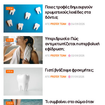
Ποιες τροφές δημιουργούν
ΥΓΕΊΑ
χρωματικούς λεκέδες στα
δόντια;
ΑΠΌ
PREFER TEAM
04/08/2026
Υπεριδρωσία: Πώς
ΥΓΕΊΑ
αντιμετωπίζεται η υπερβολική
εφίδρωση;
ΑΠΌ
PREFER TEAM
02/08/2026
Γιατί βγάζουμε φρονιμήτες;
ΥΓΕΊΑ
ΑΠΌ
PREFER TEAM
01/08/2026
Τι συμβαίνει στο σώμα όταν
ΥΓΕΊΑ