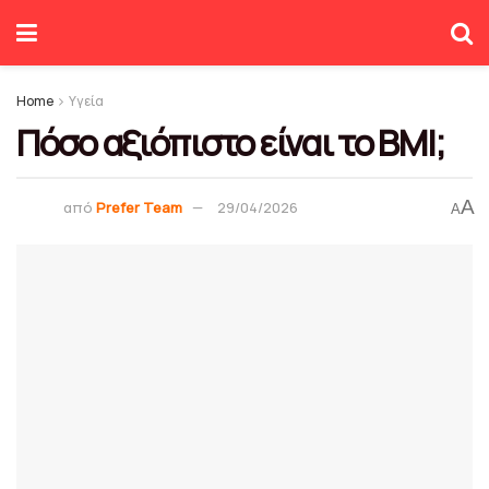
Home
Υγεία
Πόσο αξιόπιστο είναι το BMI;
A
από
Prefer Team
29/04/2026
A