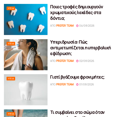
Ποιες τροφές δημιουργούν
ΥΓΕΊΑ
χρωματικούς λεκέδες στα
δόντια;
ΑΠΌ
PREFER TEAM
04/08/2026
Υπεριδρωσία: Πώς
ΥΓΕΊΑ
αντιμετωπίζεται η υπερβολική
εφίδρωση;
ΑΠΌ
PREFER TEAM
02/08/2026
Γιατί βγάζουμε φρονιμήτες;
ΥΓΕΊΑ
ΑΠΌ
PREFER TEAM
01/08/2026
Τι συμβαίνει στο σώμα όταν
ΥΓΕΊΑ