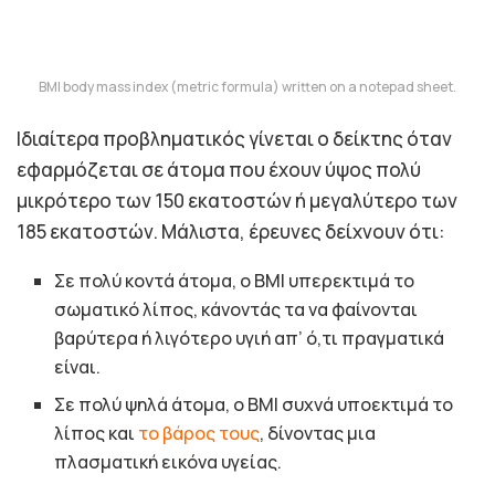
BMI body mass index (metric formula) written on a notepad sheet.
Ιδιαίτερα προβληματικός γίνεται ο δείκτης όταν
εφαρμόζεται σε άτομα που έχουν ύψος πολύ
μικρότερο των 150 εκατοστών ή μεγαλύτερο των
185 εκατοστών. Μάλιστα, έρευνες δείχνουν ότι:
Σε πολύ κοντά άτομα, ο BMI υπερεκτιμά το
σωματικό λίπος, κάνοντάς τα να φαίνονται
βαρύτερα ή λιγότερο υγιή απ’ ό,τι πραγματικά
είναι.
Σε πολύ ψηλά άτομα, ο BMI συχνά υποεκτιμά το
λίπος και
το βάρος τους
, δίνοντας μια
πλασματική εικόνα υγείας.