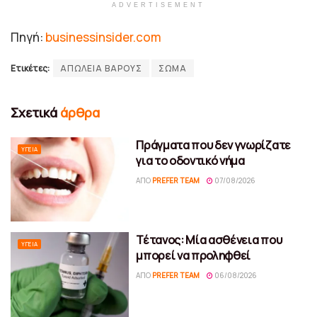
ADVERTISEMENT
Πηγή:
businessinsider.com
Ετικέτες:
ΑΠΩΛΕΙΑ ΒΑΡΟΥΣ
ΣΩΜΑ
Σχετικά
άρθρα
Πράγματα που δεν γνωρίζατε
ΥΓΕΊΑ
για το οδοντικό νήμα
ΑΠΌ
PREFER TEAM
07/08/2026
Τέτανος: Μία ασθένεια που
ΥΓΕΊΑ
μπορεί να προληφθεί
ΑΠΌ
PREFER TEAM
06/08/2026