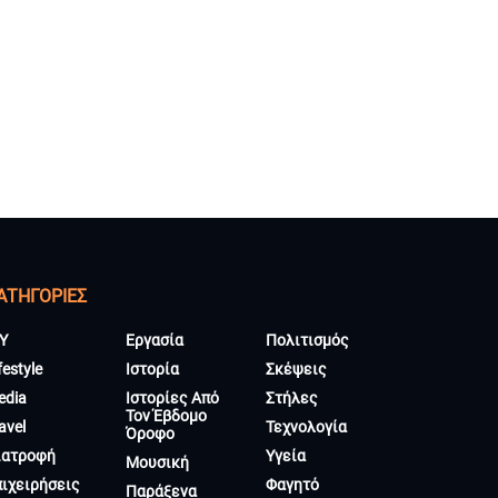
ΑΤΗΓΟΡΊΕΣ
Y
Εργασία
Πολιτισμός
festyle
Ιστορία
Σκέψεις
edia
Ιστορίες Από
Στήλες
Τον Έβδομο
avel
Τεχνολογία
Όροφο
ιατροφή
Υγεία
Μουσική
πιχειρήσεις
Φαγητό
Παράξενα