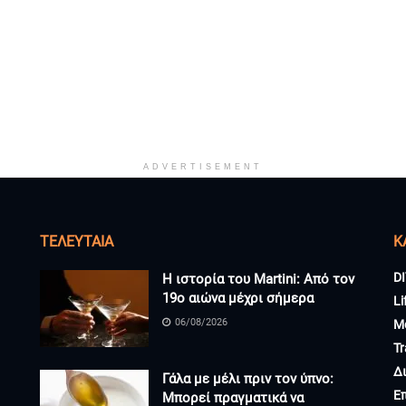
ADVERTISEMENT
ΤΕΛΕΥΤΑΊΑ
K
DI
Η ιστορία του Martini: Από τον
19ο αιώνα μέχρι σήμερα
Li
06/08/2026
M
Tr
Δ
Γάλα με μέλι πριν τον ύπνο:
Ε
Μπορεί πραγματικά να