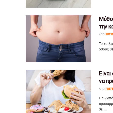
Μύθοι
την κ
ΑΠΌ
PREF
Το κοιλι
όσους θέ
Είναι
να πρ
ΑΠΌ
PREF
Πριν από
προσαρμ
σε ...