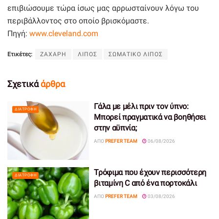
επιβιώσουμε τώρα ίσως μας αρρωσταίνουν λόγω του
περιβάλλοντος στο οποίο βρισκόμαστε.
Πηγή:
www.cleveland.com
Ετικέτες:
ΖΑΧΑΡΗ
ΛΙΠΟΣ
ΣΩΜΑΤΙΚΟ ΛΙΠΟΣ
Σχετικά
άρθρα
Γάλα με μέλι πριν τον ύπνο:
ΔΙΑΤΡΟΦΉ
Μπορεί πραγματικά να βοηθήσει
στην αϋπνία;
ΑΠΌ
PREFER TEAM
06/08/2026
Τρόφιμα που έχουν περισσότερη
ΔΙΑΤΡΟΦΉ
βιταμίνη C από ένα πορτοκάλι
ΑΠΌ
PREFER TEAM
03/08/2026