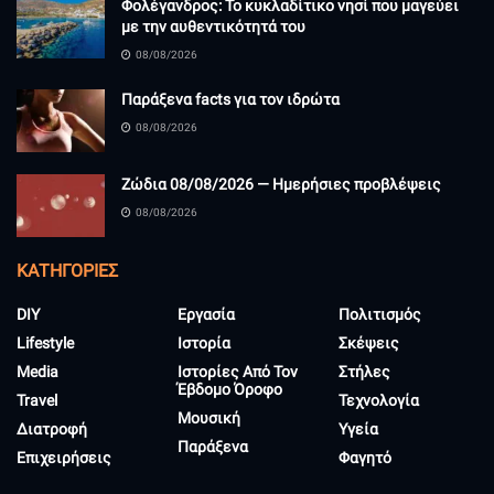
Φολέγανδρος: Το κυκλαδίτικο νησί που μαγεύει
με την αυθεντικότητά του
08/08/2026
Παράξενα facts για τον ιδρώτα
08/08/2026
Ζώδια 08/08/2026 — Ημερήσιες προβλέψεις
08/08/2026
KΑΤΗΓΟΡΊΕΣ
DIY
Εργασία
Πολιτισμός
Lifestyle
Ιστορία
Σκέψεις
Media
Ιστορίες Από Τον
Στήλες
Έβδομο Όροφο
Travel
Τεχνολογία
Μουσική
Διατροφή
Υγεία
Παράξενα
Επιχειρήσεις
Φαγητό