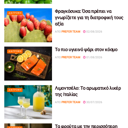
Φραγκόσυκα: Όσα πρέπει να
ΔΙΑΤΡΟΦΉ
γνωρίζετε για τη διατροφική τους
αξία
ΑΠΌ
PREFER TEAM
02/08/2026
Το πιο υγιεινό ψάρι στον κόσμο
ΔΙΑΤΡΟΦΉ
ΑΠΌ
PREFER TEAM
01/08/2026
Λιμοντσέλο: Το αρωματικό λικέρ
ΔΙΑΤΡΟΦΉ
της Ιταλίας
ΑΠΌ
PREFER TEAM
30/07/2026
Τα φρούτα με την περισσότερη