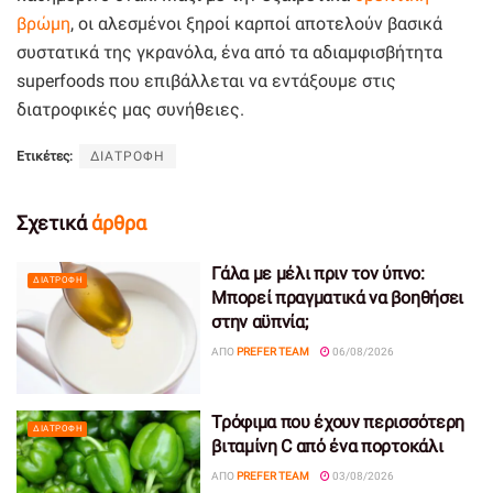
βρώμη
, οι αλεσμένοι ξηροί καρποί αποτελούν βασικά
συστατικά της γκρανόλα, ένα από τα αδιαμφισβήτητα
superfoods που επιβάλλεται να εντάξουμε στις
διατροφικές μας συνήθειες.
Ετικέτες:
ΔΙΑΤΡΟΦΗ
Σχετικά
άρθρα
Γάλα με μέλι πριν τον ύπνο:
ΔΙΑΤΡΟΦΉ
Μπορεί πραγματικά να βοηθήσει
στην αϋπνία;
ΑΠΌ
PREFER TEAM
06/08/2026
Τρόφιμα που έχουν περισσότερη
ΔΙΑΤΡΟΦΉ
βιταμίνη C από ένα πορτοκάλι
ΑΠΌ
PREFER TEAM
03/08/2026