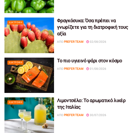
Φραγκόσυκα: Όσα πρέπει να
ΔΙΑΤΡΟΦΉ
γνωρίζετε για τη διατροφική τους
αξία
ΑΠΌ
PREFER TEAM
02/08/2026
Το πιο υγιεινό ψάρι στον κόσμο
ΔΙΑΤΡΟΦΉ
ΑΠΌ
PREFER TEAM
01/08/2026
Λιμοντσέλο: Το αρωματικό λικέρ
ΔΙΑΤΡΟΦΉ
της Ιταλίας
ΑΠΌ
PREFER TEAM
30/07/2026