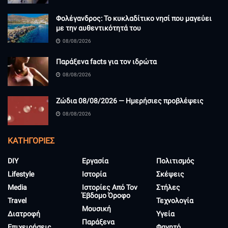
Φολέγανδρος: Το κυκλαδίτικο νησί που μαγεύει
με την αυθεντικότητά του
08/08/2026
Παράξενα facts για τον ιδρώτα
08/08/2026
Ζώδια 08/08/2026 — Ημερήσιες προβλέψεις
08/08/2026
KΑΤΗΓΟΡΊΕΣ
DIY
Εργασία
Πολιτισμός
Lifestyle
Ιστορία
Σκέψεις
Media
Ιστορίες Από Τον
Στήλες
Έβδομο Όροφο
Travel
Τεχνολογία
Μουσική
Διατροφή
Υγεία
Παράξενα
Επιχειρήσεις
Φαγητό