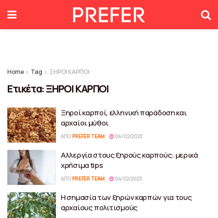
Home
Tag
ΞΗΡΟΙ ΚΑΡΠΟΙ
Ετικέτα:
ΞΗΡΟΙ ΚΑΡΠΟΙ
Ξηροί καρποί, ελληνική παράδοση και
αρχαίοι μύθοι
ΑΠΌ
PREFER TEAM
06/02/2023
Αλλεργία στους ξηρούς καρπούς: μερικά
χρήσιμα tips
ΑΠΌ
PREFER TEAM
04/02/2023
Η σημασία των ξηρών καρπών για τους
αρχαίους πολιτισμούς