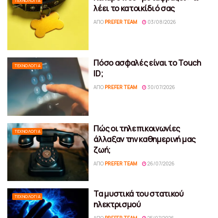
ΤΕΧΝΟΛΟΓΊΑ
λέει το κατοικίδιό σας
ΑΠΌ
PREFER TEAM
03/08/2026
Πόσο ασφαλές είναι το Touch
ΤΕΧΝΟΛΟΓΊΑ
ID;
ΑΠΌ
PREFER TEAM
30/07/2026
Πώς οι τηλεπικοινωνίες
ΤΕΧΝΟΛΟΓΊΑ
άλλαξαν την καθημερινή μας
ζωή;
ΑΠΌ
PREFER TEAM
26/07/2026
Τα μυστικά του στατικού
ΤΕΧΝΟΛΟΓΊΑ
ηλεκτρισμού