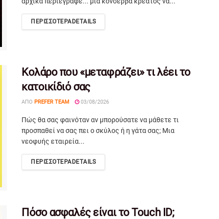
αρχικά περιέγραφε... μια κονσέρβα κρέατος να...
ΠΕΡΙΣΣΟΤΕΡΑ
DETAILS
Κολάρο που «μεταφράζει» τι λέει το
κατοικίδιό σας
ΑΠΌ
PREFER TEAM
03/08/2026
Πώς θα σας φαινόταν αν μπορούσατε να μάθετε τι
προσπαθεί να σας πει ο σκύλος ή η γάτα σας; Μια
νεοφυής εταιρεία...
ΠΕΡΙΣΣΟΤΕΡΑ
DETAILS
Πόσο ασφαλές είναι το Touch ID;