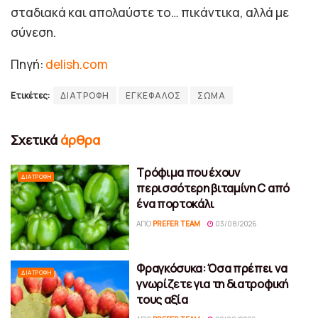
σταδιακά και απολαύστε το… πικάντικα, αλλά με
σύνεση.
Πηγή:
delish.com
Ετικέτες:
ΔΙΑΤΡΟΦΗ
ΕΓΚΕΦΑΛΟΣ
ΣΩΜΑ
Σχετικά
άρθρα
Τρόφιμα που έχουν
ΔΙΑΤΡΟΦΉ
περισσότερη βιταμίνη C από
ένα πορτοκάλι
ΑΠΌ
PREFER TEAM
03/08/2026
Φραγκόσυκα: Όσα πρέπει να
ΔΙΑΤΡΟΦΉ
γνωρίζετε για τη διατροφική
τους αξία