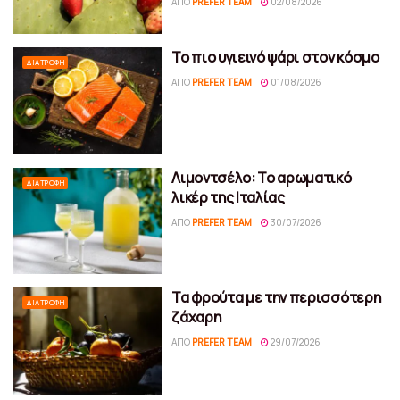
ΑΠΌ
PREFER TEAM
02/08/2026
Το πιο υγιεινό ψάρι στον κόσμο
ΔΙΑΤΡΟΦΉ
ΑΠΌ
PREFER TEAM
01/08/2026
Λιμοντσέλο: Το αρωματικό
ΔΙΑΤΡΟΦΉ
λικέρ της Ιταλίας
ΑΠΌ
PREFER TEAM
30/07/2026
Τα φρούτα με την περισσότερη
ΔΙΑΤΡΟΦΉ
ζάχαρη
ΑΠΌ
PREFER TEAM
29/07/2026