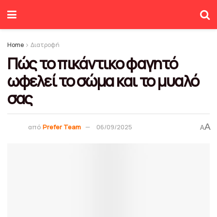
Home
Διατροφή
Πώς το πικάντικο φαγητό
ωφελεί το σώμα και το μυαλό
σας
A
από
Prefer Team
06/09/2025
A