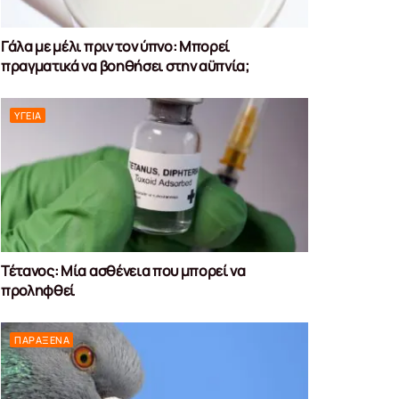
Γάλα με μέλι πριν τον ύπνο: Μπορεί
πραγματικά να βοηθήσει στην αϋπνία;
ΥΓΕΊΑ
Τέτανος: Μία ασθένεια που μπορεί να
προληφθεί
ΠΑΡΆΞΕΝΑ