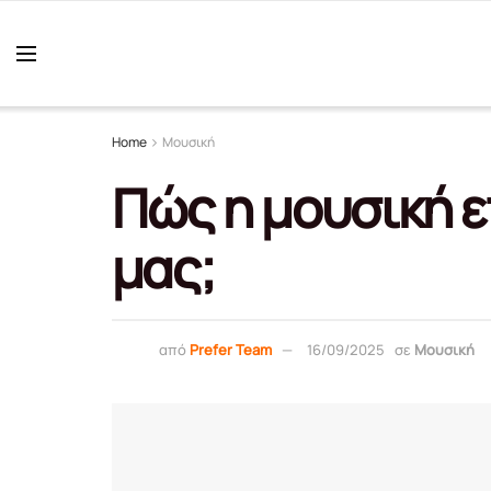
Home
Μουσική
Πώς η μουσική ε
μας;
από
Prefer Team
16/09/2025
σε
Μουσική