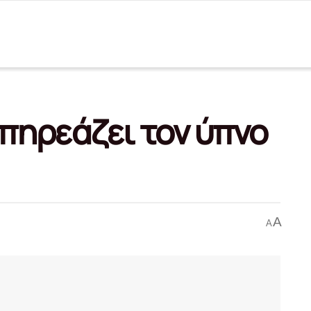
πηρεάζει τον ύπνο
A
A