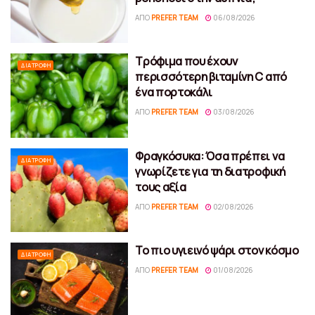
ΑΠΌ
PREFER TEAM
06/08/2026
Τρόφιμα που έχουν
ΔΙΑΤΡΟΦΉ
περισσότερη βιταμίνη C από
ένα πορτοκάλι
ΑΠΌ
PREFER TEAM
03/08/2026
Φραγκόσυκα: Όσα πρέπει να
ΔΙΑΤΡΟΦΉ
γνωρίζετε για τη διατροφική
τους αξία
ΑΠΌ
PREFER TEAM
02/08/2026
Το πιο υγιεινό ψάρι στον κόσμο
ΔΙΑΤΡΟΦΉ
ΑΠΌ
PREFER TEAM
01/08/2026