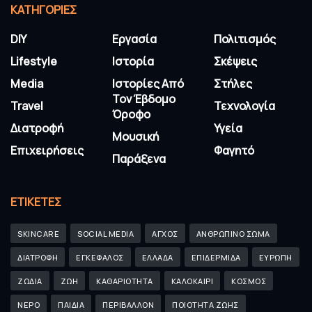
KΑΤΗΓΟΡΊΕΣ
DIY
Εργασία
Πολιτισμός
Lifestyle
Ιστορία
Σκέψεις
Media
Ιστορίες Από
Στήλες
Τον Έβδομο
Travel
Τεχνολογία
Όροφο
Διατροφή
Υγεία
Μουσική
Επιχειρήσεις
Φαγητό
Παράξενα
ΕΤΙΚΈΤΕΣ
SKINCARE
SOCIAL MEDIA
ΑΓΧΟΣ
ΑΝΘΡΩΠΙΝΟ ΣΩΜΑ
ΔΙΑΤΡΟΦΗ
ΕΓΚΕΦΑΛΟΣ
ΕΛΛΑΔΑ
ΕΠΙΔΕΡΜΙΔΑ
ΕΥΡΩΠΗ
ΖΩΔΙΑ
ΖΩΗ
ΚΑΘΑΡΙΟΤΗΤΑ
ΚΑΛΟΚΑΙΡΙ
ΚΟΣΜΟΣ
ΝΕΡΟ
ΠΑΙΔΙΑ
ΠΕΡΙΒΑΛΛΟΝ
ΠΟΙΟΤΗΤΑ ΖΩΗΣ