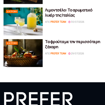
Λιμοντσέλο: Το αρωματικό
ΔΙΑΤΡΟΦΉ
λικέρ της Ιταλίας
ΑΠΌ
PREFER TEAM
30/07/2026
Τα φρούτα με την περισσότερη
ΔΙΑΤΡΟΦΉ
ζάχαρη
ΑΠΌ
PREFER TEAM
29/07/2026