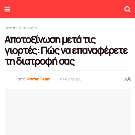
Home
Διατροφή
Αποτοξίνωση μετά τις
γιορτές: Πώς να επαναφέρετε
τη διατροφή σας
A
από
Prefer Team
04/01/2025
A