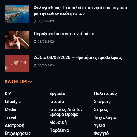
Φολέγανδρος: Το κυκλαδίτικο νησί που μαγεύει
με την αυθεντικότητά του
08/08/2026
Παράξενα facts για τον ιδρώτα
08/08/2026
Ζώδια 08/08/2026 — Ημερήσιες προβλέψεις
08/08/2026
KΑΤΗΓΟΡΊΕΣ
DIY
Εργασία
Πολιτισμός
Lifestyle
Ιστορία
Σκέψεις
Media
Ιστορίες Από Τον
Στήλες
Έβδομο Όροφο
Travel
Τεχνολογία
Μουσική
Διατροφή
Υγεία
Παράξενα
Επιχειρήσεις
Φαγητό