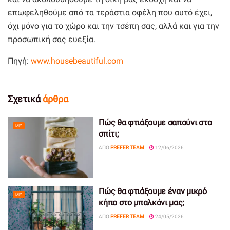
επωφεληθούμε από τα τεράστια οφέλη που αυτό έχει,
όχι μόνο για το χώρο και την τσέπη σας, αλλά και για την
προσωπική σας ευεξία.
Πηγή:
www.housebeautiful.com
Σχετικά
άρθρα
Πώς θα φτιάξουμε σαπούνι στο
DIY
σπίτι;
ΑΠΌ
PREFER TEAM
12/06/2026
Πώς θα φτιάξουμε έναν μικρό
DIY
κήπο στο μπαλκόνι μας;
ΑΠΌ
PREFER TEAM
24/05/2026