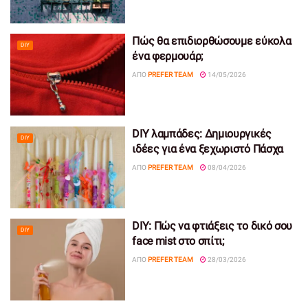
Πώς θα επιδιορθώσουμε εύκολα
DIY
ένα φερμουάρ;
ΑΠΌ
PREFER TEAM
14/05/2026
DIY λαμπάδες: Δημιουργικές
DIY
ιδέες για ένα ξεχωριστό Πάσχα
ΑΠΌ
PREFER TEAM
08/04/2026
DIY: Πώς να φτιάξεις το δικό σου
DIY
face mist στο σπίτι;
ΑΠΌ
PREFER TEAM
28/03/2026