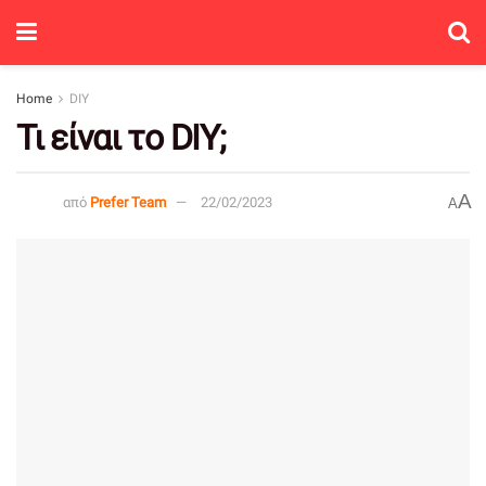
Home
DIY
Τι είναι το DIY;
A
από
Prefer Team
22/02/2023
A