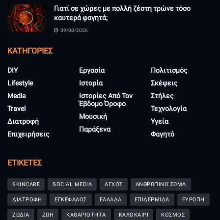
Γιατί σε χώρες με πολλή ζέστη τρώνε τόσο
καυτερά φαγητά;
09/08/2026
KΑΤΗΓΟΡΊΕΣ
DIY
Εργασία
Πολιτισμός
Lifestyle
Ιστορία
Σκέψεις
Media
Ιστορίες Από Τον
Στήλες
Έβδομο Όροφο
Travel
Τεχνολογία
Μουσική
Διατροφή
Υγεία
Παράξενα
Επιχειρήσεις
Φαγητό
ΕΤΙΚΈΤΕΣ
SKINCARE
SOCIAL MEDIA
ΑΓΧΟΣ
ΑΝΘΡΩΠΙΝΟ ΣΩΜΑ
ΔΙΑΤΡΟΦΗ
ΕΓΚΕΦΑΛΟΣ
ΕΛΛΑΔΑ
ΕΠΙΔΕΡΜΙΔΑ
ΕΥΡΩΠΗ
ΖΩΔΙΑ
ΖΩΗ
ΚΑΘΑΡΙΟΤΗΤΑ
ΚΑΛΟΚΑΙΡΙ
ΚΟΣΜΟΣ