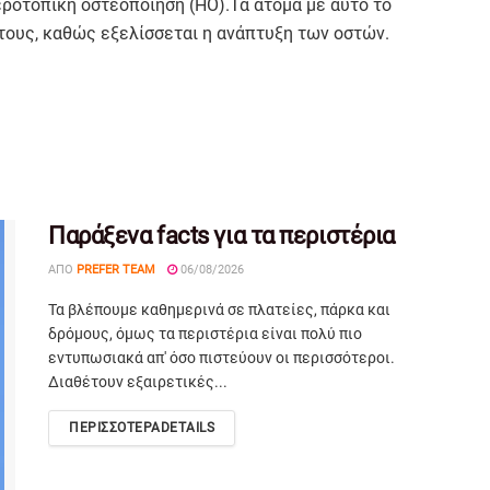
εροτοπική οστεοποίηση (HO).Τα άτομα με αυτό το
 τους, καθώς εξελίσσεται η ανάπτυξη των οστών.
Παράξενα facts για τα περιστέρια
ΑΠΌ
PREFER TEAM
06/08/2026
Τα βλέπουμε καθημερινά σε πλατείες, πάρκα και
δρόμους, όμως τα περιστέρια είναι πολύ πιο
εντυπωσιακά απ' όσο πιστεύουν οι περισσότεροι.
Διαθέτουν εξαιρετικές...
ΠΕΡΙΣΣΟΤΕΡΑ
DETAILS