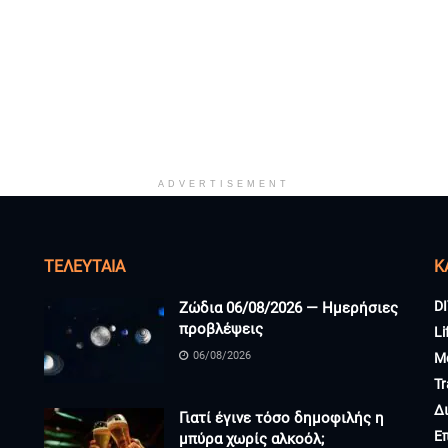
ADVERTISEMENT
ΤΕΛΕΥΤΑΊΑ
K
DI
Ζώδια 06/08/2026 — Ημερήσιες
προβλέψεις
Li
06/08/2026
M
Tr
Δ
Γιατί έγινε τόσο δημοφιλής η
Ε
μπύρα χωρίς αλκοόλ;