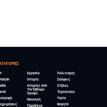
ΑΤΗΓΟΡΊΕΣ
Y
Εργασία
Πολιτισμός
festyle
Ιστορία
Σκέψεις
edia
Ιστορίες Από
Στήλες
Τον Έβδομο
avel
Τεχνολογία
Όροφο
ιατροφή
Υγεία
Μουσική
πιχειρήσεις
Φαγητό
Παράξενα