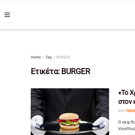
Home
Tag
BURGER
Ετικέτα:
BURGER
«Το Χ
στον 
ΑΠΌ
PREF
Ο σεφ Ro
Voorthui