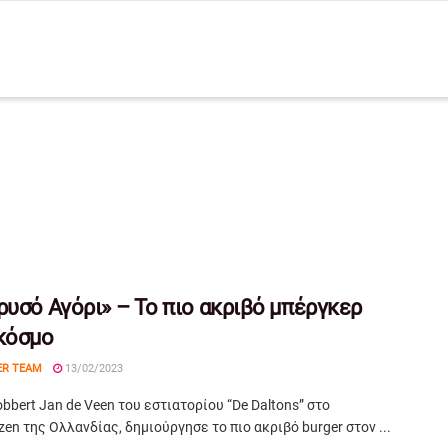
ρυσό Αγόρι» – Το πιο ακριβό μπέργκερ
κόσμο
ER TEAM
13/02/2023
bbert Jan de Veen του εστιατορίου “De Daltons” στο
zen της Ολλανδίας, δημιούργησε το πιο ακριβό burger στον ...