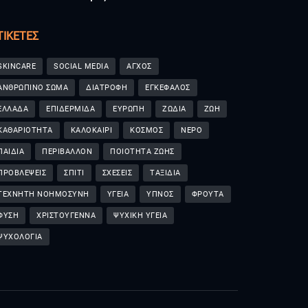
ΤΙΚΈΤΕΣ
SKINCARE
SOCIAL MEDIA
ΑΓΧΟΣ
ΑΝΘΡΩΠΙΝΟ ΣΩΜΑ
ΔΙΑΤΡΟΦΗ
ΕΓΚΕΦΑΛΟΣ
ΕΛΛΑΔΑ
ΕΠΙΔΕΡΜΙΔΑ
ΕΥΡΩΠΗ
ΖΩΔΙΑ
ΖΩΗ
ΚΑΘΑΡΙΟΤΗΤΑ
ΚΑΛΟΚΑΙΡΙ
ΚΟΣΜΟΣ
ΝΕΡΟ
ΠΑΙΔΙΑ
ΠΕΡΙΒΑΛΛΟΝ
ΠΟΙΟΤΗΤΑ ΖΩΗΣ
ΠΡΟΒΛΕΨΕΙΣ
ΣΠΙΤΙ
ΣΧΕΣΕΙΣ
ΤΑΞΙΔΙΑ
ΤΕΧΝΗΤΗ ΝΟΗΜΟΣΥΝΗ
ΥΓΕΙΑ
ΥΠΝΟΣ
ΦΡΟΥΤΑ
ΦΥΣΗ
ΧΡΙΣΤΟΥΓΕΝΝΑ
ΨΥΧΙΚΗ ΥΓΕΙΑ
ΨΥΧΟΛΟΓΙΑ