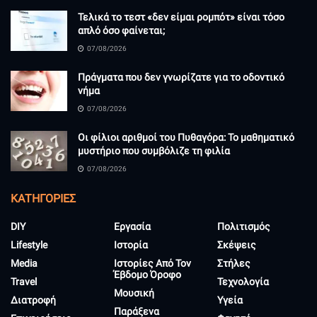
Τελικά το τεστ «δεν είμαι ρομπότ» είναι τόσο
απλό όσο φαίνεται;
07/08/2026
Πράγματα που δεν γνωρίζατε για το οδοντικό
νήμα
07/08/2026
Οι φίλιοι αριθμοί του Πυθαγόρα: Το μαθηματικό
μυστήριο που συμβόλιζε τη φιλία
07/08/2026
KΑΤΗΓΟΡΊΕΣ
DIY
Εργασία
Πολιτισμός
Lifestyle
Ιστορία
Σκέψεις
Media
Ιστορίες Από Τον
Στήλες
Έβδομο Όροφο
Travel
Τεχνολογία
Μουσική
Διατροφή
Υγεία
Παράξενα