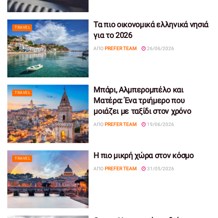
Τα πιο οικονομικά ελληνικά νησιά
TRAVEL
για το 2026
ΑΠΌ
PREFER TEAM
26/06/2026
Μπάρι, Αλμπερομπέλο και
TRAVEL
Ματέρα: Ένα τριήμερο που
μοιάζει με ταξίδι στον χρόνο
ΑΠΌ
PREFER TEAM
19/06/2026
Η πιο μικρή χώρα στον κόσμο
TRAVEL
ΑΠΌ
PREFER TEAM
31/05/2026