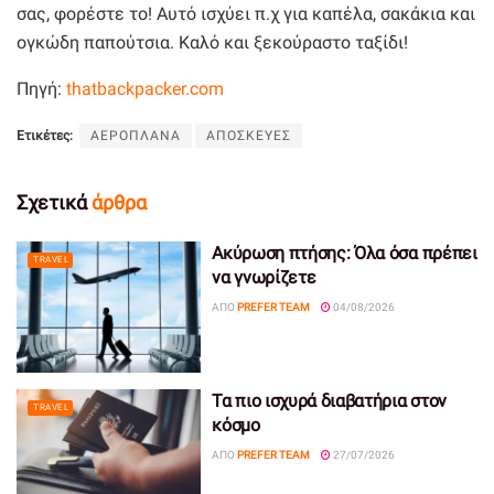
σας, φορέστε το! Αυτό ισχύει π.χ για καπέλα, σακάκια και
ογκώδη παπούτσια. Καλό και ξεκούραστο ταξίδι!
Πηγή:
thatbackpacker.com
Ετικέτες:
ΑΕΡΟΠΛΑΝΑ
ΑΠΟΣΚΕΥΕΣ
Σχετικά
άρθρα
Ακύρωση πτήσης: Όλα όσα πρέπει
TRAVEL
να γνωρίζετε
ΑΠΌ
PREFER TEAM
04/08/2026
Τα πιο ισχυρά διαβατήρια στον
TRAVEL
κόσμο
ΑΠΌ
PREFER TEAM
27/07/2026