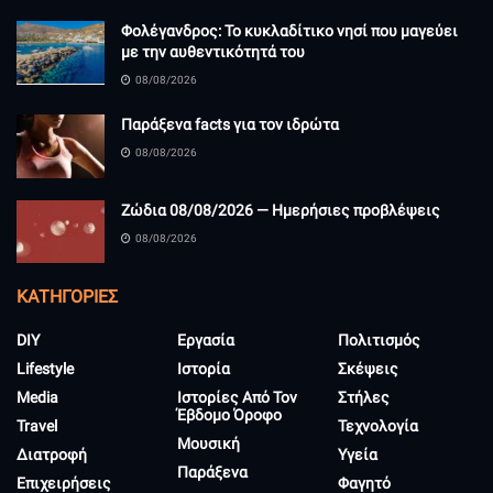
Φολέγανδρος: Το κυκλαδίτικο νησί που μαγεύει
με την αυθεντικότητά του
08/08/2026
Παράξενα facts για τον ιδρώτα
08/08/2026
Ζώδια 08/08/2026 — Ημερήσιες προβλέψεις
08/08/2026
KΑΤΗΓΟΡΊΕΣ
DIY
Εργασία
Πολιτισμός
Lifestyle
Ιστορία
Σκέψεις
Media
Ιστορίες Από Τον
Στήλες
Έβδομο Όροφο
Travel
Τεχνολογία
Μουσική
Διατροφή
Υγεία
Παράξενα
Επιχειρήσεις
Φαγητό