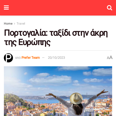
Home
Travel
Πορτογαλία: ταξίδι στην άκρη
της Ευρώπης
A
από
Prefer Team
20/10/2023
A