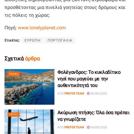
προσθέτοντας μια πινελιά γοητείας στους δρόμους και
τις πόλεις τη χώρας.
Πηγή:
www.lonelyplanet.com
Ετικέτες:
ΕΥΡΩΠΗ
ΠΟΡΤΟΓΑΛΙΑ
Σχετικά
άρθρα
Φολέγανδρος: Το κυκλαδίτικο
TRAVEL
νησί που μαγεύει με την
αυθεντικότητά του
ΑΠΌ
PREFER TEAM
08/08/2026
Ακύρωση πτήσης: Όλα όσα πρέπει
TRAVEL
να γνωρίζετε
ΑΠΌ
PREFER TEAM
04/08/2026