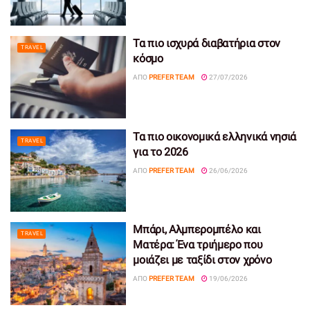
Τα πιο ισχυρά διαβατήρια στον
TRAVEL
κόσμο
ΑΠΌ
PREFER TEAM
27/07/2026
Τα πιο οικονομικά ελληνικά νησιά
TRAVEL
για το 2026
ΑΠΌ
PREFER TEAM
26/06/2026
Μπάρι, Αλμπερομπέλο και
TRAVEL
Ματέρα: Ένα τριήμερο που
μοιάζει με ταξίδι στον χρόνο
ΑΠΌ
PREFER TEAM
19/06/2026