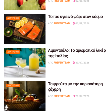
ΑΠΌ
PREFER TEAM
02/08/2026
Το πιο υγιεινό ψάρι στον κόσμο
ΔΙΑΤΡΟΦΉ
ΑΠΌ
PREFER TEAM
01/08/2026
Λιμοντσέλο: Το αρωματικό λικέρ
ΔΙΑΤΡΟΦΉ
της Ιταλίας
ΑΠΌ
PREFER TEAM
30/07/2026
Τα φρούτα με την περισσότερη
ΔΙΑΤΡΟΦΉ
ζάχαρη
ΑΠΌ
PREFER TEAM
29/07/2026