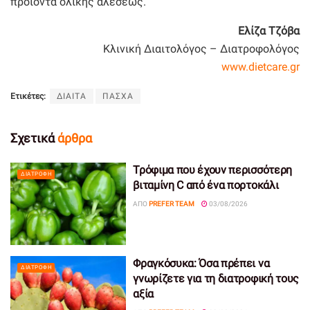
προϊόντα ολικής αλέσεως.
Ελίζα Τζόβα
Κλινική Διαιτολόγος – Διατροφολόγος
www.dietcare.gr
Ετικέτες:
ΔΙΑΙΤΑ
ΠΑΣΧΑ
Σχετικά
άρθρα
Τρόφιμα που έχουν περισσότερη
ΔΙΑΤΡΟΦΉ
βιταμίνη C από ένα πορτοκάλι
ΑΠΌ
PREFER TEAM
03/08/2026
Φραγκόσυκα: Όσα πρέπει να
ΔΙΑΤΡΟΦΉ
γνωρίζετε για τη διατροφική τους
αξία