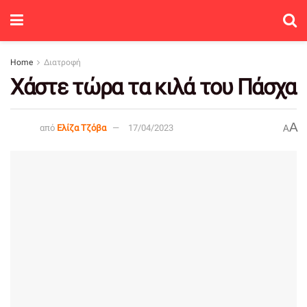
Home
Διατροφή
Χάστε τώρα τα κιλά του Πάσχα
A
από
Ελίζα Τζόβα
17/04/2023
A