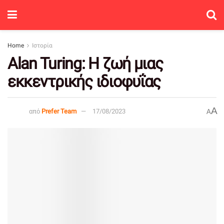
Home
Ιστορία
Alan Turing: Η ζωή μιας
εκκεντρικής ιδιοφυΐας
A
από
Prefer Team
17/08/2023
A