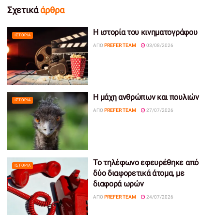
Σχετικά
άρθρα
Η ιστορία του κινηματογράφου
ΙΣΤΟΡΊΑ
ΑΠΌ
PREFER TEAM
03/08/2026
Η μάχη ανθρώπων και πουλιών
ΙΣΤΟΡΊΑ
ΑΠΌ
PREFER TEAM
27/07/2026
Το τηλέφωνο εφευρέθηκε από
ΙΣΤΟΡΊΑ
δύο διαφορετικά άτομα, με
διαφορά ωρών
ΑΠΌ
PREFER TEAM
24/07/2026