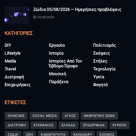
Ζώδια 05/08/2026 — Ημερήσιες προβλέψεις
05/08/2026
KΑΤΗΓΟΡΊΕΣ
DIY
Εργασία
Πολιτισμός
Lifestyle
Ιστορία
Σκέψεις
Media
Ιστορίες Από Τον
Στήλες
Έβδομο Όροφο
Travel
Τεχνολογία
Μουσική
Διατροφή
Υγεία
Παράξενα
Επιχειρήσεις
Φαγητό
ΕΤΙΚΈΤΕΣ
SKINCARE
SOCIAL MEDIA
ΑΓΧΟΣ
ΑΝΘΡΩΠΙΝΟ ΣΩΜΑ
ΔΙΑΤΡΟΦΗ
ΕΓΚΕΦΑΛΟΣ
ΕΛΛΑΔΑ
ΕΠΙΔΕΡΜΙΔΑ
ΕΥΡΩΠΗ
ΖΩΔΙΑ
ΖΩΗ
ΚΑΘΑΡΙΟΤΗΤΑ
ΚΑΛΟΚΑΙΡΙ
ΚΟΣΜΟΣ