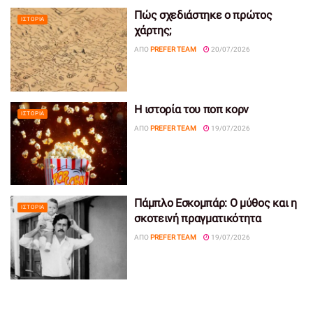
Πώς σχεδιάστηκε ο πρώτος
ΙΣΤΟΡΊΑ
χάρτης;
ΑΠΌ
PREFER TEAM
20/07/2026
Η ιστορία του ποπ κορν
ΙΣΤΟΡΊΑ
ΑΠΌ
PREFER TEAM
19/07/2026
Πάμπλο Εσκομπάρ: Ο μύθος και η
ΙΣΤΟΡΊΑ
σκοτεινή πραγματικότητα
ΑΠΌ
PREFER TEAM
19/07/2026