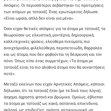
Απόψεις. Οι περισσότεροι σεβάστηκαν τις προτιμήσεις
των ατόμων με τατουάζ. Ένας ερωτώμενος δήλωσε:
«Είναι ωραία, απλά δεν είναι για μένα».
Όσοι είχαν θετικές απόψεις για τα άτομα με τατουάζ, τα
θεωρούσαν ως ελκυστικά, μοντέρνα, δημιουργικά,
καλλιτεχνικές φύσεις, ελεύθερα πνεύματα, πιο
ανοιχτόμυαλα, φιλελεύθερα, περιπετειώδη, θαρραλέα
και ως άτομα, που δεν φοβούνται τη δέσμευση και τον
πόνο. Όπως είπε ένας συμμετέχων, «Τα άτομα με
τατουάζ είναι τα πιο αληθινά άτομα που θα συναντήσεις
ποτέ».
Μεταξύ εκείνων που είχαν Αρνητικές Απόψεις, κάποιοι
δήλωσαν, ότι τα τατουάζ ήταν (με τα δικά τους λόγια),
άσχημα, άχρηστα, φτηνά και βρώμικα. Ομοίως, έβλεπαν
τα άτομα με τατουάζ ως κακά, σατανικά, επικίνδυνα,
σκληρά, ως επιδειξίες, ανόητα, αντικοινωνικά, μη