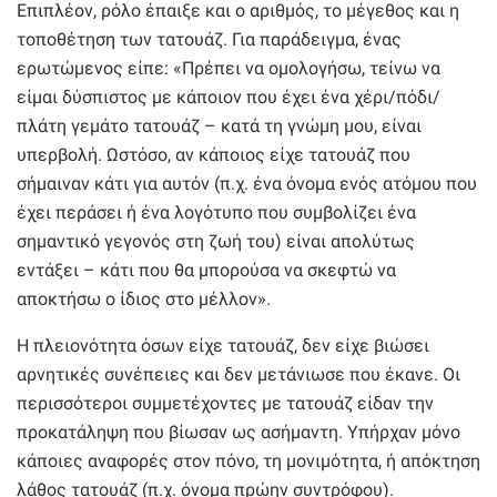
Επιπλέον, ρόλο έπαιξε και ο αριθμός, το μέγεθος και η
τοποθέτηση των τατουάζ. Για παράδειγμα, ένας
ερωτώμενος είπε: «Πρέπει να ομολογήσω, τείνω να
είμαι δύσπιστος με κάποιον που έχει ένα χέρι/πόδι/
πλάτη γεμάτο τατουάζ – κατά τη γνώμη μου, είναι
υπερβολή. Ωστόσο, αν κάποιος είχε τατουάζ που
σήμαιναν κάτι για αυτόν (π.χ. ένα όνομα ενός ατόμου που
έχει περάσει ή ένα λογότυπο που συμβολίζει ένα
σημαντικό γεγονός στη ζωή του) είναι απολύτως
εντάξει – κάτι που θα μπορούσα να σκεφτώ να
αποκτήσω ο ίδιος στο μέλλον».
Η πλειονότητα όσων είχε τατουάζ, δεν είχε βιώσει
αρνητικές συνέπειες και δεν μετάνιωσε που έκανε. Οι
περισσότεροι συμμετέχοντες με τατουάζ είδαν την
προκατάληψη που βίωσαν ως ασήμαντη. Υπήρχαν μόνο
κάποιες αναφορές στον πόνο, τη μονιμότητα, ή απόκτηση
λάθος τατουάζ (π.χ. όνομα πρώην συντρόφου).