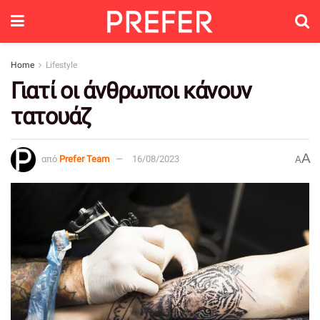
Home
Lifestyle
Γιατί οι άνθρωποι κάνουν
τατουάζ
A
από
Prefer Team
16/08/2023
A