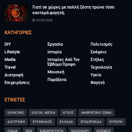
Γιατί σε χώρες με πολλή ζέστη τρώνε τόσο
καυτερά φαγητά;
09/08/2026
KΑΤΗΓΟΡΊΕΣ
DIY
Εργασία
Πολιτισμός
Lifestyle
Ιστορία
Σκέψεις
Media
Ιστορίες Από Τον
Στήλες
Έβδομο Όροφο
Travel
Τεχνολογία
Μουσική
Διατροφή
Υγεία
Παράξενα
Επιχειρήσεις
Φαγητό
ΕΤΙΚΈΤΕΣ
SKINCARE
SOCIAL MEDIA
ΑΓΧΟΣ
ΑΝΘΡΩΠΙΝΟ ΣΩΜΑ
ΔΙΑΤΡΟΦΗ
ΕΓΚΕΦΑΛΟΣ
ΕΛΛΑΔΑ
ΕΠΙΔΕΡΜΙΔΑ
ΕΥΡΩΠΗ
ΖΩΔΙΑ
ΖΩΗ
ΚΑΘΑΡΙΟΤΗΤΑ
ΚΑΛΟΚΑΙΡΙ
ΚΟΣΜΟΣ