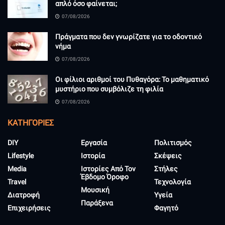
απλό όσο φαίνεται;
07/08/2026
Πράγματα που δεν γνωρίζατε για το οδοντικό
νήμα
07/08/2026
Οι φίλιοι αριθμοί του Πυθαγόρα: Το μαθηματικό
μυστήριο που συμβόλιζε τη φιλία
07/08/2026
KΑΤΗΓΟΡΊΕΣ
DIY
Εργασία
Πολιτισμός
Lifestyle
Ιστορία
Σκέψεις
Media
Ιστορίες Από Τον
Στήλες
Έβδομο Όροφο
Travel
Τεχνολογία
Μουσική
Διατροφή
Υγεία
Παράξενα
Επιχειρήσεις
Φαγητό