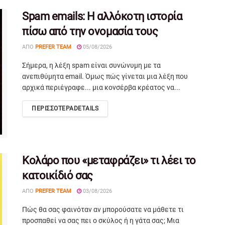
Spam emails: Η αλλόκοτη ιστορία
πίσω από την ονομασία τους
ΑΠΌ
PREFER TEAM
05/08/2026
Σήμερα, η λέξη spam είναι συνώνυμη με τα
ανεπιθύμητα email. Όμως πώς γίνεται μια λέξη που
αρχικά περιέγραφε... μια κονσέρβα κρέατος να...
ΠΕΡΙΣΣΟΤΕΡΑ
DETAILS
Κολάρο που «μεταφράζει» τι λέει το
κατοικίδιό σας
ΑΠΌ
PREFER TEAM
03/08/2026
Πώς θα σας φαινόταν αν μπορούσατε να μάθετε τι
προσπαθεί να σας πει ο σκύλος ή η γάτα σας; Μια