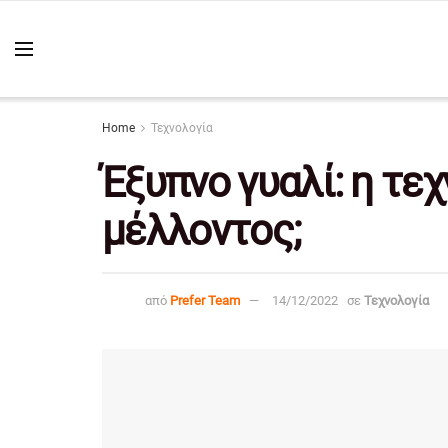
Home
Τεχνολογία
Έξυπνο γυαλί: η τε
μέλλοντος;
από
Prefer Team
14/12/2022
σε
Τεχνολογία