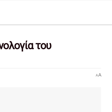
χνολογία του
A
A