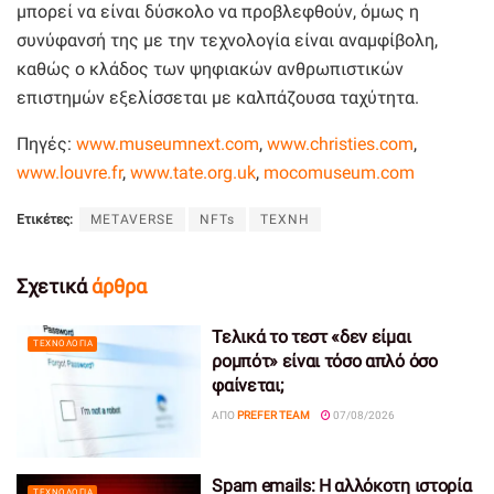
μπορεί να είναι δύσκολο να προβλεφθούν, όμως η
συνύφανσή της με την τεχνολογία είναι αναμφίβολη,
καθώς o κλάδος των ψηφιακών ανθρωπιστικών
επιστημών εξελίσσεται με καλπάζουσα ταχύτητα.
Πηγές:
www.museumnext.com
,
www.christies.com
,
www.louvre.fr
,
www.tate.org.uk
,
mocomuseum.com
Ετικέτες:
METAVERSE
NFTs
ΤΕΧΝΗ
Σχετικά
άρθρα
Τελικά το τεστ «δεν είμαι
ΤΕΧΝΟΛΟΓΊΑ
ρομπότ» είναι τόσο απλό όσο
φαίνεται;
ΑΠΌ
PREFER TEAM
07/08/2026
Spam emails: Η αλλόκοτη ιστορία
ΤΕΧΝΟΛΟΓΊΑ