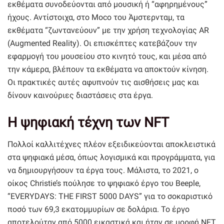
εκθέματα συνοδεύονται από μουσική ή “αφηρημένους”
ήχους. Αντίστοιχα, στο Moco του Άμστερνταμ, τα
εκθέματα “ζωντανεύουν” με την χρήση τεχνολογίας AR
(Augmented Reality). Οι επισκέπτες κατεβάζουν την
εφαρμογή του μουσείου στο κινητό τους, και μέσα από
την κάμερα, βλέπουν τα εκθέματα να αποκτούν κίνηση.
Οι πρακτικές αυτές αφυπνούν τις αισθήσεις μας και
δίνουν καινούριες διαστάσεις στα έργα.
Η ψηφιακή τέχνη των NFT
Πολλοί καλλιτέχνες πλέον εξειδικεύονται αποκλειστικά
στα ψηφιακά μέσα, όπως λογισμικά και προγράμματα, για
να δημιουργήσουν τα έργα τους. Μάλιστα, το 2021, ο
οίκος Christie’s πούλησε το ψηφιακό έργο του Beeple,
“EVERYDAYS: THE FIRST 5000 DAYS” για το σοκαριστικό
ποσό των 69,3 εκατομμυρίων σε δολάρια. Το έργο
αποτελούταν από 5000 εικαστικά και ήταν σε μορφή NFT