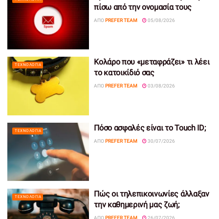
πίσω από την ονομασία τους
ΑΠΌ
PREFER TEAM
05/08/2026
Κολάρο που «μεταφράζει» τι λέει
ΤΕΧΝΟΛΟΓΊΑ
το κατοικίδιό σας
ΑΠΌ
PREFER TEAM
03/08/2026
Πόσο ασφαλές είναι το Touch ID;
ΤΕΧΝΟΛΟΓΊΑ
ΑΠΌ
PREFER TEAM
30/07/2026
Πώς οι τηλεπικοινωνίες άλλαξαν
ΤΕΧΝΟΛΟΓΊΑ
την καθημερινή μας ζωή;
ΑΠΌ
PREFER TEAM
26/07/2026