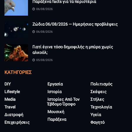
Παράξενα facts για τα περιστέρια
06/08/2026
Ζώδια 06/08/2026 — Ημερήσιες προβλέψεις
06/08/2026
Γιατί έγινε τόσο δημοφιλής η μπύρα χωρίς
αλκοόλ;
05/08/2026
KΑΤΗΓΟΡΊΕΣ
DIY
Εργασία
Πολιτισμός
Lifestyle
Ιστορία
Σκέψεις
Media
Ιστορίες Από Τον
Στήλες
Έβδομο Όροφο
Travel
Τεχνολογία
Μουσική
Διατροφή
Υγεία
Παράξενα
Επιχειρήσεις
Φαγητό