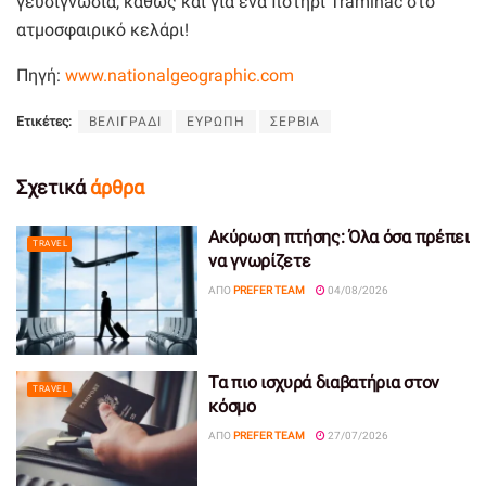
γευσιγνωσία, καθώς και για ένα ποτήρι Traminac στο
ατμοσφαιρικό κελάρι!
Πηγή:
www.nationalgeographic.com
Ετικέτες:
ΒΕΛΙΓΡΑΔΙ
ΕΥΡΩΠΗ
ΣΕΡΒΙΑ
Σχετικά
άρθρα
Ακύρωση πτήσης: Όλα όσα πρέπει
TRAVEL
να γνωρίζετε
ΑΠΌ
PREFER TEAM
04/08/2026
Τα πιο ισχυρά διαβατήρια στον
TRAVEL
κόσμο
ΑΠΌ
PREFER TEAM
27/07/2026