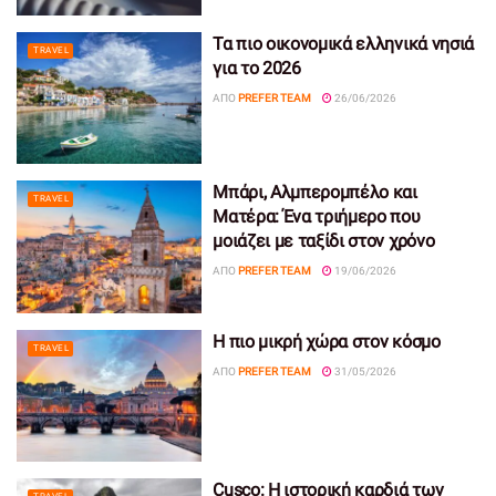
Τα πιο οικονομικά ελληνικά νησιά
TRAVEL
για το 2026
ΑΠΌ
PREFER TEAM
26/06/2026
Μπάρι, Αλμπερομπέλο και
TRAVEL
Ματέρα: Ένα τριήμερο που
μοιάζει με ταξίδι στον χρόνο
ΑΠΌ
PREFER TEAM
19/06/2026
Η πιο μικρή χώρα στον κόσμο
TRAVEL
ΑΠΌ
PREFER TEAM
31/05/2026
Cusco: Η ιστορική καρδιά των