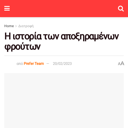
Home
Διατροφή
Η ιστορία των αποξηραμένων
φρούτων
A
από
Prefer Team
20/02/2023
A