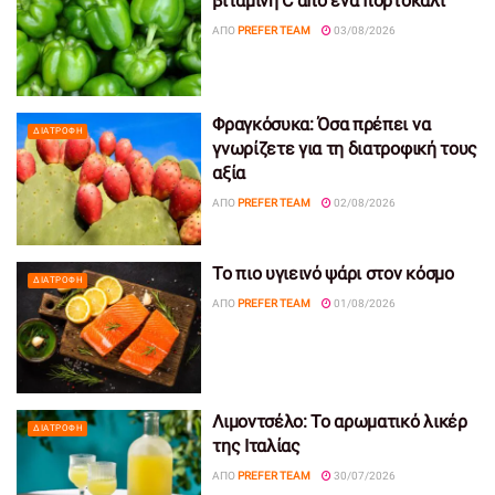
βιταμίνη C από ένα πορτοκάλι
ΑΠΌ
PREFER TEAM
03/08/2026
Φραγκόσυκα: Όσα πρέπει να
ΔΙΑΤΡΟΦΉ
γνωρίζετε για τη διατροφική τους
αξία
ΑΠΌ
PREFER TEAM
02/08/2026
Το πιο υγιεινό ψάρι στον κόσμο
ΔΙΑΤΡΟΦΉ
ΑΠΌ
PREFER TEAM
01/08/2026
Λιμοντσέλο: Το αρωματικό λικέρ
ΔΙΑΤΡΟΦΉ
της Ιταλίας
ΑΠΌ
PREFER TEAM
30/07/2026