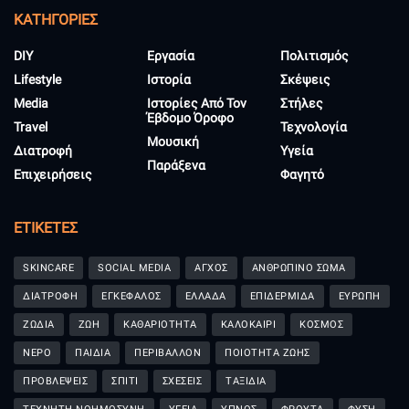
KΑΤΗΓΟΡΊΕΣ
DIY
Εργασία
Πολιτισμός
Lifestyle
Ιστορία
Σκέψεις
Media
Ιστορίες Από Τον
Στήλες
Έβδομο Όροφο
Travel
Τεχνολογία
Μουσική
Διατροφή
Υγεία
Παράξενα
Επιχειρήσεις
Φαγητό
ΕΤΙΚΈΤΕΣ
SKINCARE
SOCIAL MEDIA
ΑΓΧΟΣ
ΑΝΘΡΩΠΙΝΟ ΣΩΜΑ
ΔΙΑΤΡΟΦΗ
ΕΓΚΕΦΑΛΟΣ
ΕΛΛΑΔΑ
ΕΠΙΔΕΡΜΙΔΑ
ΕΥΡΩΠΗ
ΖΩΔΙΑ
ΖΩΗ
ΚΑΘΑΡΙΟΤΗΤΑ
ΚΑΛΟΚΑΙΡΙ
ΚΟΣΜΟΣ
ΝΕΡΟ
ΠΑΙΔΙΑ
ΠΕΡΙΒΑΛΛΟΝ
ΠΟΙΟΤΗΤΑ ΖΩΗΣ
ΠΡΟΒΛΕΨΕΙΣ
ΣΠΙΤΙ
ΣΧΕΣΕΙΣ
ΤΑΞΙΔΙΑ