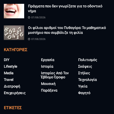
Πράγματα που δεν γνωρίζατε για το οδοντικό
νήμα
07/08/2026
Οι φίλιοι αριθμοί του Πυθαγόρα: Το μαθηματικό
μυστήριο που συμβόλιζε τη φιλία
07/08/2026
KΑΤΗΓΟΡΊΕΣ
DIY
Εργασία
Πολιτισμός
Lifestyle
Ιστορία
Σκέψεις
Media
Ιστορίες Από Τον
Στήλες
Έβδομο Όροφο
Travel
Τεχνολογία
Μουσική
Διατροφή
Υγεία
Παράξενα
Επιχειρήσεις
Φαγητό
ΕΤΙΚΈΤΕΣ