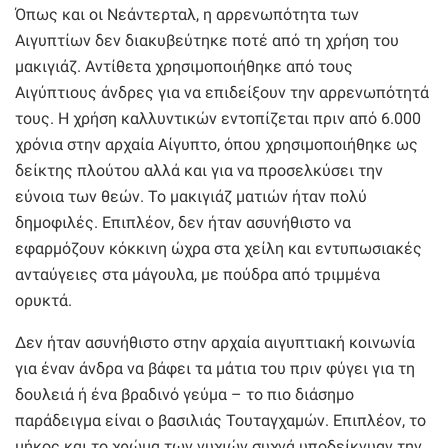
Όπως και οι Νεάντερταλ, η αρρενωπότητα των
Αιγυπτίων δεν διακυβεύτηκε ποτέ από τη χρήση του
μακιγιάζ. Αντίθετα χρησιμοποιήθηκε από τους
Αιγύπτιους άνδρες για να επιδείξουν την αρρενωπότητά
τους. Η χρήση καλλυντικών εντοπίζεται πριν από 6.000
χρόνια στην αρχαία Αίγυπτο, όπου χρησιμοποιήθηκε ως
δείκτης πλούτου αλλά και για να προσελκύσει την
εύνοια των θεών. Το μακιγιάζ ματιών ήταν πολύ
δημοφιλές. Επιπλέον, δεν ήταν ασυνήθιστο να
εφαρμόζουν κόκκινη ώχρα στα χείλη και εντυπωσιακές
ανταύγειες στα μάγουλα, με πούδρα από τριμμένα
ορυκτά.
Δεν ήταν ασυνήθιστο στην αρχαία αιγυπτιακή κοινωνία
για έναν άνδρα να βάφει τα μάτια του πριν φύγει για τη
δουλειά ή ένα βραδινό γεύμα – το πιο διάσημο
παράδειγμα είναι ο βασιλιάς Τουταγχαμών. Επιπλέον, το
μήκος και το χρώμα των νυχιών συχνά υποδείκνυαν την