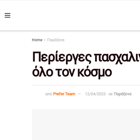
Home
Παράξενα
Περίεργες πασχαλι
όλο τον κόσμο
από
Prefer Team
12/04/2023
σε
Παράξενα