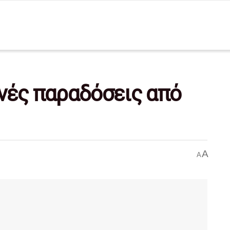
νές παραδόσεις από
A
A