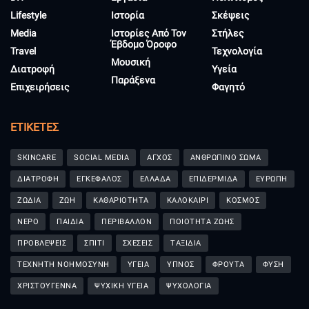
Lifestyle
Ιστορία
Σκέψεις
Media
Ιστορίες Από Τον
Στήλες
Έβδομο Όροφο
Travel
Τεχνολογία
Μουσική
Διατροφή
Υγεία
Παράξενα
Επιχειρήσεις
Φαγητό
ΕΤΙΚΈΤΕΣ
SKINCARE
SOCIAL MEDIA
ΑΓΧΟΣ
ΑΝΘΡΩΠΙΝΟ ΣΩΜΑ
ΔΙΑΤΡΟΦΗ
ΕΓΚΕΦΑΛΟΣ
ΕΛΛΑΔΑ
ΕΠΙΔΕΡΜΙΔΑ
ΕΥΡΩΠΗ
ΖΩΔΙΑ
ΖΩΗ
ΚΑΘΑΡΙΟΤΗΤΑ
ΚΑΛΟΚΑΙΡΙ
ΚΟΣΜΟΣ
ΝΕΡΟ
ΠΑΙΔΙΑ
ΠΕΡΙΒΑΛΛΟΝ
ΠΟΙΟΤΗΤΑ ΖΩΗΣ
ΠΡΟΒΛΕΨΕΙΣ
ΣΠΙΤΙ
ΣΧΕΣΕΙΣ
ΤΑΞΙΔΙΑ
ΤΕΧΝΗΤΗ ΝΟΗΜΟΣΥΝΗ
ΥΓΕΙΑ
ΥΠΝΟΣ
ΦΡΟΥΤΑ
ΦΥΣΗ
ΧΡΙΣΤΟΥΓΕΝΝΑ
ΨΥΧΙΚΗ ΥΓΕΙΑ
ΨΥΧΟΛΟΓΙΑ