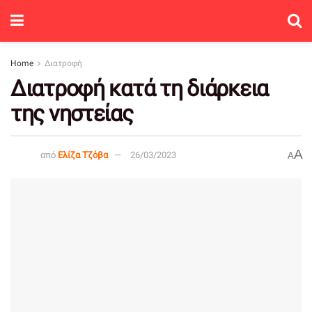
Home
Διατροφή
Διατροφή κατά τη διάρκεια
της νηστείας
A
από
Ελίζα Τζόβα
26/03/2023
A