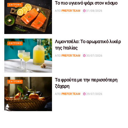
Το πιο υγιεινό ψάρι στον κόσμο
ΔΙΑΤΡΟΦΉ
ΑΠΌ
PREFER TEAM
01/08/2026
Λιμοντσέλο: Το αρωματικό λικέρ
ΔΙΑΤΡΟΦΉ
της Ιταλίας
ΑΠΌ
PREFER TEAM
30/07/2026
Τα φρούτα με την περισσότερη
ΔΙΑΤΡΟΦΉ
ζάχαρη
ΑΠΌ
PREFER TEAM
29/07/2026