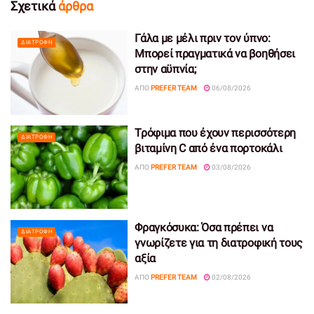
Σχετικά
άρθρα
Γάλα με μέλι πριν τον ύπνο:
ΔΙΑΤΡΟΦΉ
Μπορεί πραγματικά να βοηθήσει
στην αϋπνία;
ΑΠΌ
PREFER TEAM
06/08/2026
Τρόφιμα που έχουν περισσότερη
ΔΙΑΤΡΟΦΉ
βιταμίνη C από ένα πορτοκάλι
ΑΠΌ
PREFER TEAM
03/08/2026
Φραγκόσυκα: Όσα πρέπει να
ΔΙΑΤΡΟΦΉ
γνωρίζετε για τη διατροφική τους
αξία
ΑΠΌ
PREFER TEAM
02/08/2026