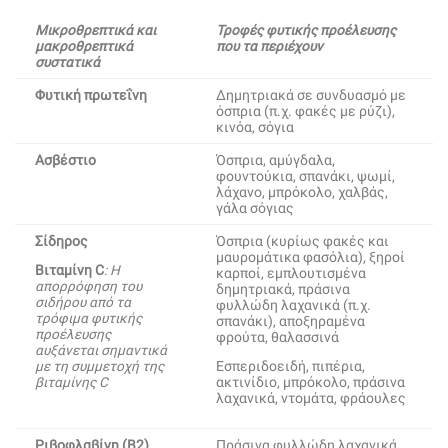
Μικροθρεπτικά και
Τροφές φυτικής προέλευσης
μακροθρεπτικά
που τα περιέχουν
συστατικά
Φυτική πρωτεΐνη
Δημητριακά σε συνδυασμό με
όσπρια (π.χ. φακές με ρύζι),
κινόα, σόγια
Ασβέστιο
Όσπρια, αμύγδαλα,
φουντούκια, σπανάκι, ψωμί,
λάχανο, μπρόκολο, χαλβάς,
γάλα σόγιας
Σίδηρος
Όσπρια (κυρίως φακές και
μαυρομάτικα φασόλια), ξηροί
Βιταμίνη C
: Η
καρποί, εμπλουτισμένα
απορρόφηση του
δημητριακά, πράσινα
σιδήρου από τα
φυλλώδη λαχανικά (π.χ.
τρόφιμα φυτικής
σπανάκι), αποξηραμένα
προέλευσης
φρούτα, θαλασσινά
αυξάνεται σημαντικά
με τη συμμετοχή της
Εσπεριδοειδή, πιπέρια,
βιταμίνης C
ακτινίδιο, μπρόκολο, πράσινα
λαχανικά, ντομάτα, φράουλες
Ριβοφλαβίνη (Β2)
Πράσινα φυλλώδη λαχανικά,