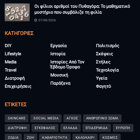
Οι φίλιοι αριθμοί του Πυθαγόρα: Το μαθηματικό
μυστήριο που συμβόλιζε τη φιλία
07/08/2026
KΑΤΗΓΟΡΊΕΣ
DIY
Εργασία
Πολιτισμός
Lifestyle
Ιστορία
Σκέψεις
Media
Ιστορίες Από Τον
Στήλες
Έβδομο Όροφο
Travel
Τεχνολογία
Μουσική
Διατροφή
Υγεία
Παράξενα
Επιχειρήσεις
Φαγητό
ΕΤΙΚΈΤΕΣ
SKINCARE
SOCIAL MEDIA
ΑΓΧΟΣ
ΑΝΘΡΩΠΙΝΟ ΣΩΜΑ
ΔΙΑΤΡΟΦΗ
ΕΓΚΕΦΑΛΟΣ
ΕΛΛΑΔΑ
ΕΠΙΔΕΡΜΙΔΑ
ΕΥΡΩΠΗ
ΖΩΔΙΑ
ΖΩΗ
ΚΑΘΑΡΙΟΤΗΤΑ
ΚΑΛΟΚΑΙΡΙ
ΚΟΣΜΟΣ