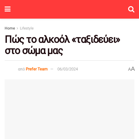
Home
Lifestyle
Πώς το αλκοόλ «ταξιδεύει»
στο σώμα μας
A
από
Prefer Team
06/03/2024
A