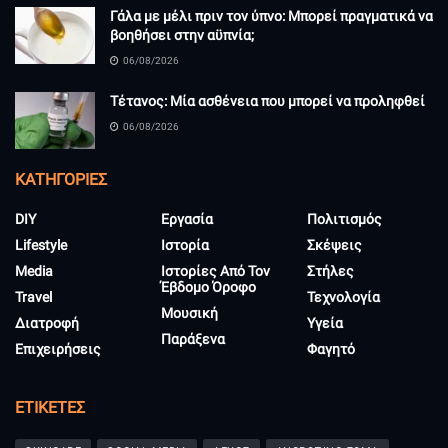
Γάλα με μέλι πριν τον ύπνο: Μπορεί πραγματικά να
βοηθήσει στην αϋπνία;
06/08/2026
Τέτανος: Μία ασθένεια που μπορεί να προληφθεί
06/08/2026
KΑΤΗΓΟΡΊΕΣ
DIY
Εργασία
Πολιτισμός
Lifestyle
Ιστορία
Σκέψεις
Media
Ιστορίες Από Τον
Στήλες
Έβδομο Όροφο
Travel
Τεχνολογία
Μουσική
Διατροφή
Υγεία
Παράξενα
Επιχειρήσεις
Φαγητό
ΕΤΙΚΈΤΕΣ