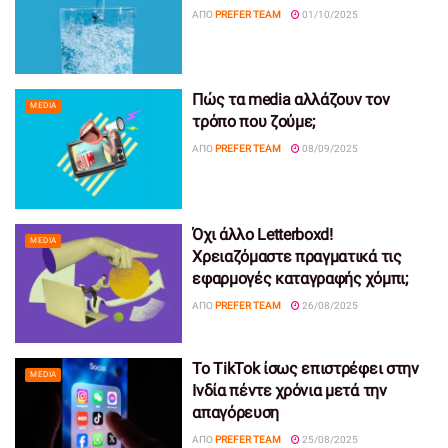
ΑΠΌ
PREFER TEAM
01/10/2025
Πώς τα media αλλάζουν τον
MEDIA
τρόπο που ζούμε;
ΑΠΌ
PREFER TEAM
08/09/2025
Όχι άλλο Letterboxd!
MEDIA
Χρειαζόμαστε πραγματικά τις
εφαρμογές καταγραφής χόμπι;
ΑΠΌ
PREFER TEAM
26/08/2025
Το TikTok ίσως επιστρέφει στην
MEDIA
Ινδία πέντε χρόνια μετά την
απαγόρευση
ΑΠΌ
PREFER TEAM
25/08/2025