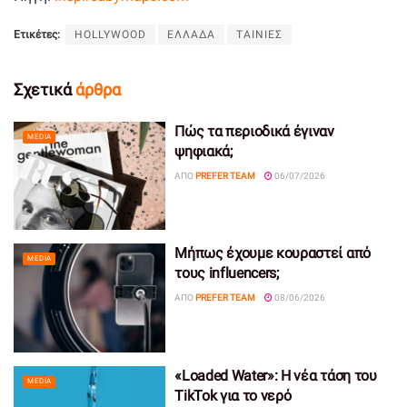
Ετικέτες:
HOLLYWOOD
ΕΛΛΑΔΑ
ΤΑΙΝΙΕΣ
Σχετικά
άρθρα
Πώς τα περιοδικά έγιναν
MEDIA
ψηφιακά;
ΑΠΌ
PREFER TEAM
06/07/2026
Μήπως έχουμε κουραστεί από
MEDIA
τους influencers;
ΑΠΌ
PREFER TEAM
08/06/2026
«Loaded Water»: Η νέα τάση του
MEDIA
TikTok για το νερό