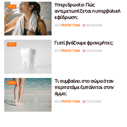
Υπεριδρωσία: Πώς
ΥΓΕΊΑ
αντιμετωπίζεται η υπερβολική
εφίδρωση;
ΑΠΌ
PREFER TEAM
02/08/2026
Γιατί βγάζουμε φρονιμήτες;
ΥΓΕΊΑ
ΑΠΌ
PREFER TEAM
01/08/2026
Τι συμβαίνει στο σώμα όταν
ΥΓΕΊΑ
περπατάμε ξυπόλητοι στην
άμμο;
ΑΠΌ
PREFER TEAM
31/07/2026