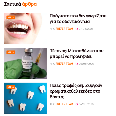
Σχετικά
άρθρα
Πράγματα που δεν γνωρίζατε
ΥΓΕΊΑ
για το οδοντικό νήμα
ΑΠΌ
PREFER TEAM
07/08/2026
Τέτανος: Μία ασθένεια που
ΥΓΕΊΑ
μπορεί να προληφθεί
ΑΠΌ
PREFER TEAM
06/08/2026
Ποιες τροφές δημιουργούν
ΥΓΕΊΑ
χρωματικούς λεκέδες στα
δόντια;
ΑΠΌ
PREFER TEAM
04/08/2026