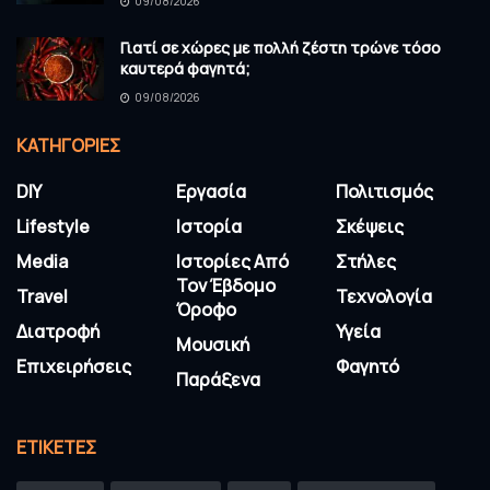
09/08/2026
Γιατί σε χώρες με πολλή ζέστη τρώνε τόσο
καυτερά φαγητά;
09/08/2026
KΑΤΗΓΟΡΊΕΣ
DIY
Εργασία
Πολιτισμός
Lifestyle
Ιστορία
Σκέψεις
Media
Ιστορίες Από
Στήλες
Τον Έβδομο
Travel
Τεχνολογία
Όροφο
Διατροφή
Υγεία
Μουσική
Επιχειρήσεις
Φαγητό
Παράξενα
ΕΤΙΚΈΤΕΣ