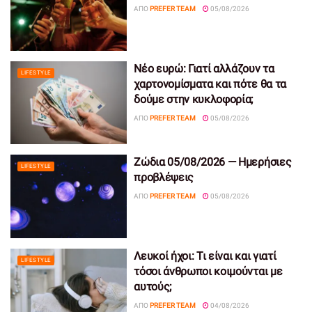
ΑΠΌ
PREFER TEAM
05/08/2026
Νέο ευρώ: Γιατί αλλάζουν τα
LIFESTYLE
χαρτονομίσματα και πότε θα τα
δούμε στην κυκλοφορία;
ΑΠΌ
PREFER TEAM
05/08/2026
Ζώδια 05/08/2026 — Ημερήσιες
LIFESTYLE
προβλέψεις
ΑΠΌ
PREFER TEAM
05/08/2026
Λευκοί ήχοι: Τι είναι και γιατί
LIFESTYLE
τόσοι άνθρωποι κοιμούνται με
αυτούς;
ΑΠΌ
PREFER TEAM
04/08/2026